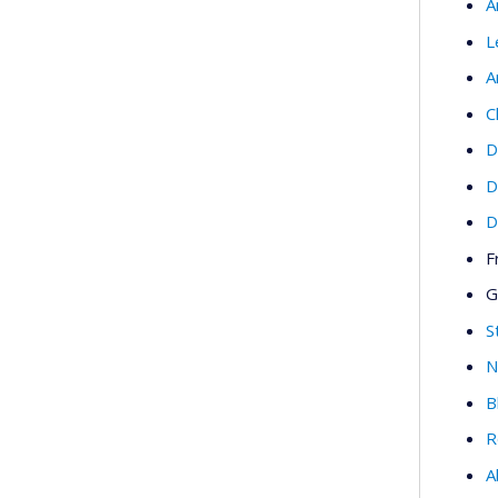
A
L
A
C
D
D
D
F
G
S
N
B
R
A