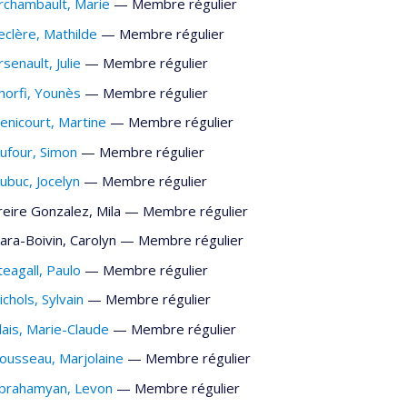
rchambault
, Marie
— Membre régulier
eclère
, Mathilde
— Membre régulier
rsenault
, Julie
— Membre régulier
horfi
, Younès
— Membre régulier
enicourt
, Martine
— Membre régulier
ufour
, Simon
— Membre régulier
ubuc
, Jocelyn
— Membre régulier
reire Gonzalez
, Mila
— Membre régulier
ara-Boivin
, Carolyn
— Membre régulier
teagall
, Paulo
— Membre régulier
ichols
, Sylvain
— Membre régulier
lais
, Marie-Claude
— Membre régulier
ousseau
, Marjolaine
— Membre régulier
brahamyan
, Levon
— Membre régulier