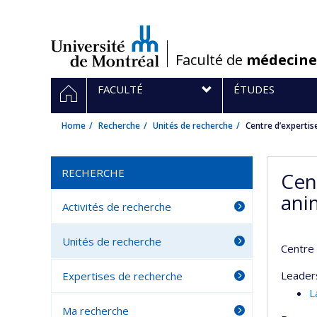
Passer
au
contenu
/
Faculté de
médecine
Navigation
HOME
FACULTÉ
ÉTUDES
principale
Home
Recherche
Unités de recherche
Centre d’expertise
RECHERCHE
Cen
ani
Activités de recherche
Unités de recherche
Centre 
Leader
Expertises de recherche
L
Ma recherche