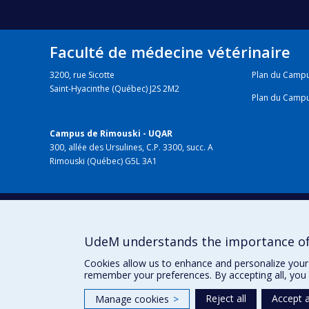
Faculté de médecine vétérinaire
3200, rue Sicotte
Plan du Camp
Saint-Hyacinthe (Québec) J2S 2M2
Plan du Camp
Campus de Rimouski - UQAR
300, allée des Ursulines, C.P. 3300, succ. A
Rimouski (Québec) G5L 3A1
HÔPITAL VÉTÉRINAIRE
chuv.umontreal.ca
UdeM understands the importance of
Cookies allow us to enhance and personalize your 
remember your preferences. By accepting all, you 
Reject all
Accept a
Manage cookies
>