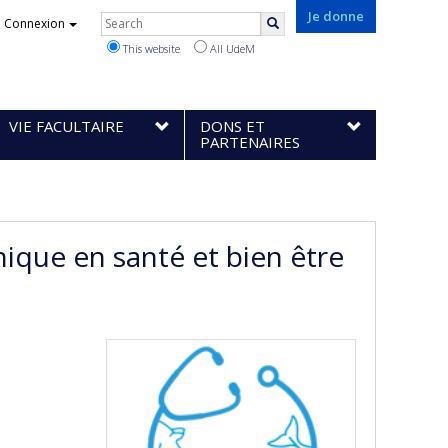
Rechercher
Je donne
Connexion
Search
This website
All UdeM
VIE FACULTAIRE
DONS ET
PARTENAIRES
nique en santé et bien être