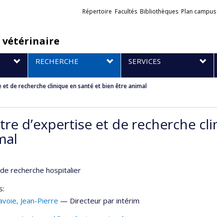
Liens
Répertoire
Facultés
Bibliothèques
Plan campus
externes
 vétérinaire
RECHERCHE
SERVICES
 et de recherche clinique en santé et bien être animal
tre d’expertise et de recherche cli
mal
de recherche hospitalier
s:
avoie
, Jean-Pierre
— Directeur par intérim