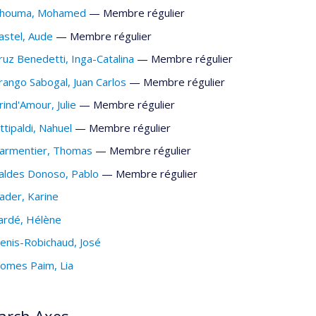
houma
, Mohamed
— Membre régulier
astel
, Aude
— Membre régulier
ruz Benedetti
, Inga-Catalina
— Membre régulier
rango Sabogal
, Juan Carlos
— Membre régulier
rind'Amour
, Julie
— Membre régulier
ittipaldi
, Nahuel
— Membre régulier
armentier
, Thomas
— Membre régulier
aldes Donoso
, Pablo
— Membre régulier
ader
, Karine
ardé
, Hélène
enis-Robichaud
, José
omes Paim
, Lia
arch Axes