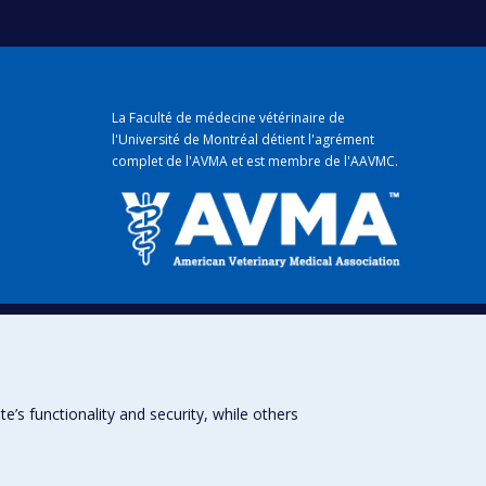
La Faculté de médecine vétérinaire de
l'Université de Montréal détient
l'agrément
complet
de l'
AVMA
et est membre de l'
AAVMC
.
mique
s functionality and security, while others