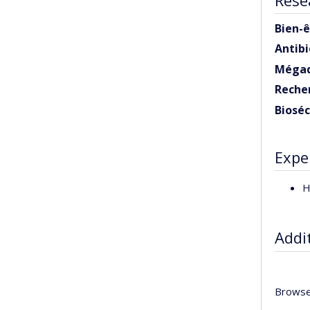
Bien-ê
Antib
Mégado
Recher
Bioséc
Expe
H
Addi
Browse 