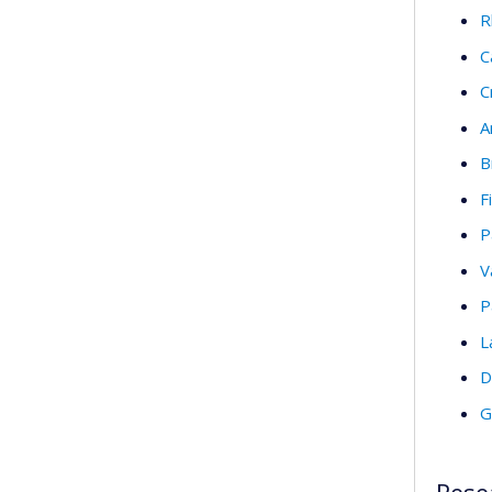
R
C
C
A
B
F
P
V
P
L
D
G
Rese