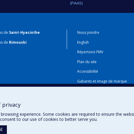
(PIAAS)
us de
Saint-Hyacinthe
Nous joindre
us de
Rimouski
English
Répertoire FMV
Plan du site
Accessibilité
Gabarits et image de marque
Agenda FMV & calendrier acadé
 privacy
browsing experience. Some cookies are required to ensure the website’
consent to our use of cookies to better serve you.
ll