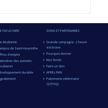
IE FACULTAIRE
DONS ET PARTENAIRES
ie étudiante
Grande campagne : L'heure
est brave
ampus de Saint-Hyacinthe
Pourquoi donner
ffres d'emploi
Nos fonds
alendrier des activités
acultaires
Faire un don
éveloppement durable
APREs FMV
ignalement
Patrimoine vétérinaire
(SCPVQ)