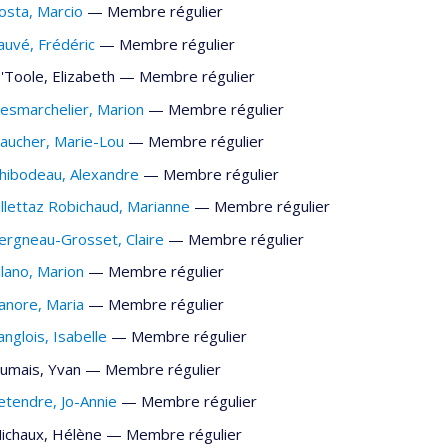
osta
, Marcio
— Membre régulier
auvé
, Frédéric
— Membre régulier
'Toole
, Elizabeth
— Membre régulier
esmarchelier
, Marion
— Membre régulier
aucher
, Marie-Lou
— Membre régulier
hibodeau
, Alexandre
— Membre régulier
illettaz Robichaud
, Marianne
— Membre régulier
ergneau-Grosset
, Claire
— Membre régulier
llano
, Marion
— Membre régulier
anore
, Maria
— Membre régulier
anglois
, Isabelle
— Membre régulier
umais
, Yvan
— Membre régulier
etendre
, Jo-Annie
— Membre régulier
ichaux
, Hélène
— Membre régulier