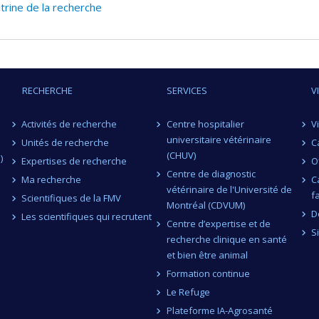
itrine de la recherche
RECHERCHE
SERVICES
V
Activités de recherche
Centre hospitalier
V
universitaire vétérinaire
Unités de recherche
C
(CHUV)
)
Expertises de recherche
O
Centre de diagnostic
Ma recherche
C
vétérinaire de l'Université de
f
Scientifiques de la FMV
Montréal (CDVUM)
D
Les scientifiques qui recrutent
Centre d’expertise et de
S
recherche clinique en santé
et bien être animal
Formation continue
Le Refuge
Plateforme IA-Agrosanté