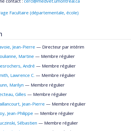
ne contact :
cercl@medvet.umontreal.ca
age Facultaire (départementale, école)
m
avoie
, Jean-Pierre
— Directeur par intérim
oulianne
, Martine
— Membre régulier
esrochers
, André
— Membre régulier
mith
, Lawrence C.
— Membre régulier
unn
, Marilyn
— Membre régulier
ecteau
, Gilles
— Membre régulier
aillancourt
, Jean-Pierre
— Membre régulier
oy
, Jean-Philippe
— Membre régulier
uczinski
, Sébastien
— Membre régulier