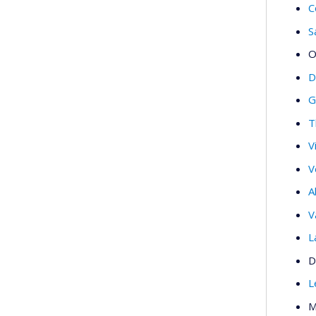
C
S
O
D
G
T
V
V
A
V
L
D
L
M