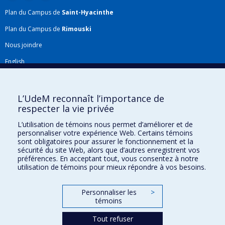
Plan du Campus de
Saint-Hyacinthe
Plan du Campus de
Rimouski
Nous joindre
English
Répertoire FMV
Plan du site
L’UdeM reconnaît l’importance de
respecter la vie privée
Accessibilité
L’utilisation de témoins nous permet d’améliorer et de
Gabarits et image de marque
personnaliser votre expérience Web. Certains témoins
sont obligatoires pour assurer le fonctionnement et la
Agenda FMV & calendrier académique
sécurité du site Web, alors que d’autres enregistrent vos
préférences. En acceptant tout, vous consentez à notre
La Faculté de médecine vétérinaire de l'Université de Montréal détient
utilisation de témoins pour mieux répondre à vos besoins.
l'agrément complet
de l'
AVMA
et est membre de l'
AAVMC
.
Personnaliser les
>
témoins
Tout refuser