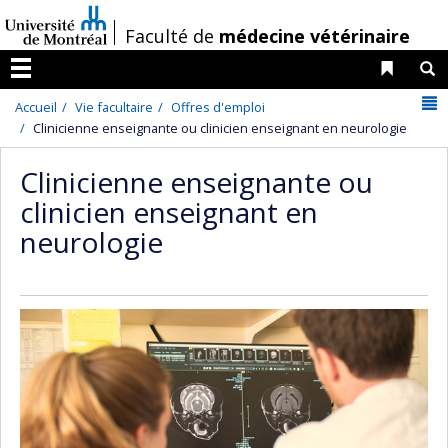
Passer
/
Faculté de
médecine vétérinaire
au
contenu
Liens 
R
Menu
N
Accueil
Vie facultaire
Offres d'emploi
Clinicienne enseignante ou clinicien enseignant en neurologie
Clinicienne enseignante ou
clinicien enseignant en
neurologie