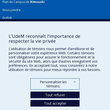
Plan du Campus de
Rimouski
Nous joindre
English
Répertoire FMV
Plan du site
L’UdeM reconnaît l’importance de
respecter la vie privée
Accessibilité
L’utilisation de témoins nous permet d’améliorer et de
Gabarits et image de marque
personnaliser votre expérience Web. Certains témoins
sont obligatoires pour assurer le fonctionnement et la
Agenda FMV & calendrier académique
sécurité du site Web, alors que d’autres enregistrent vos
préférences. En acceptant tout, vous consentez à notre
La Faculté de médecine vétérinaire de l'Université de Montréal détient
utilisation de témoins pour mieux répondre à vos besoins.
l'agrément complet
de l'
AVMA
et est membre de l'
AAVMC
.
Personnaliser les
>
témoins
Tout refuser
Tout accepter