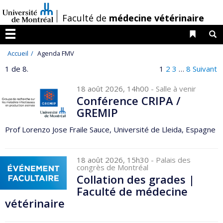
Passer
/
Faculté de
médecine vétérinaire
au
contenu
Liens 
R
Menu
Accueil
Agenda FMV
1 de 8.
1
2
3
…
8
Suivant
18 août 2026, 14h00
- Salle à venir
Conférence CRIPA /
GREMIP
Prof Lorenzo Jose Fraile Sauce, Université de Lleida, Espagne
18 août 2026, 15h30
- Palais des
congrès de Montréal
Collation des grades |
Faculté de médecine
vétérinaire