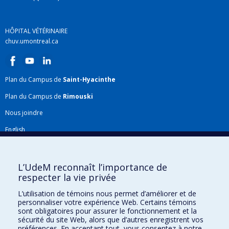
HÔPITAL VÉTÉRINAIRE
chuv.umontreal.ca
Plan du Campus de
Saint-Hyacinthe
Plan du Campus de
Rimouski
Nous joindre
English
Répertoire FMV
Plan du site
L’UdeM reconnaît l’importance de
respecter la vie privée
Accessibilité
L’utilisation de témoins nous permet d’améliorer et de
Gabarits et image de marque
personnaliser votre expérience Web. Certains témoins
sont obligatoires pour assurer le fonctionnement et la
Agenda FMV & calendrier académique
sécurité du site Web, alors que d’autres enregistrent vos
préférences. En acceptant tout, vous consentez à notre