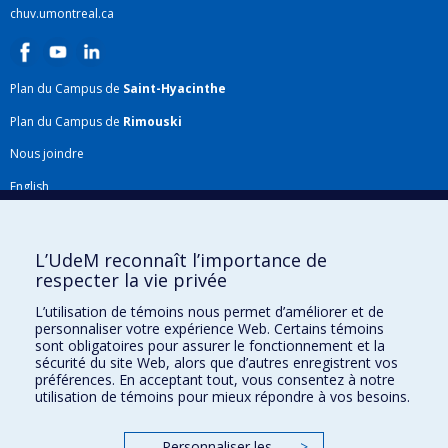
chuv.umontreal.ca
Plan du Campus de
Saint-Hyacinthe
Plan du Campus de
Rimouski
Nous joindre
English
Répertoire FMV
Plan du site
L’UdeM reconnaît l’importance de
respecter la vie privée
Accessibilité
L’utilisation de témoins nous permet d’améliorer et de
Gabarits et image de marque
personnaliser votre expérience Web. Certains témoins
sont obligatoires pour assurer le fonctionnement et la
Agenda FMV & calendrier académique
sécurité du site Web, alors que d’autres enregistrent vos
préférences. En acceptant tout, vous consentez à notre
La Faculté de médecine vétérinaire de l'Université de Montréal détient
utilisation de témoins pour mieux répondre à vos besoins.
l'agrément complet
de l'
AVMA
et est membre de l'
AAVMC
.
Personnaliser les
>