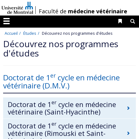
Passer
/
Faculté de
médecine vétérinaire
au
contenu
Liens 
R
Menu
Accueil
Études
Découvrez nos programmes d'études
Découvrez nos programmes
d'études
er
Doctorat de 1
cycle en médecine
vétérinaire (D.M.V.)
er
Doctorat de 1
cycle en médecine
vétérinaire (Saint-Hyacinthe)
er
Doctorat de 1
cycle en médecine
vétérinaire (Rimouski et Saint-