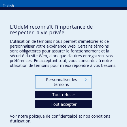
English
Répertoire FMV
Plan du site
L’UdeM reconnaît l’importance de
respecter la vie privée
Accessibilité
L’utilisation de témoins nous permet d’améliorer et de
Gabarits et image de marque
personnaliser votre expérience Web. Certains témoins
sont obligatoires pour assurer le fonctionnement et la
Agenda FMV & calendrier académique
sécurité du site Web, alors que d’autres enregistrent vos
préférences. En acceptant tout, vous consentez à notre
La Faculté de médecine vétérinaire de l'Université de Montréal détient
utilisation de témoins pour mieux répondre à vos besoins.
l'agrément complet
de l'
AVMA
et est membre de l'
AAVMC
.
Personnaliser les
>
témoins
Tout refuser
Tout accepter
Confidentialité
Voir notre
politique de confidentialité
et nos
conditions
Conditions d’utilisation
d’utilisation
.
Paramètres des témoins