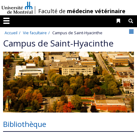
Passer
/
Faculté de
médecine vétérinaire
au
contenu
Liens 
R
Menu
N
Accueil
Vie facultaire
Campus de Saint-Hyacinthe
Campus de Saint-Hyacinthe
Bibliothèque