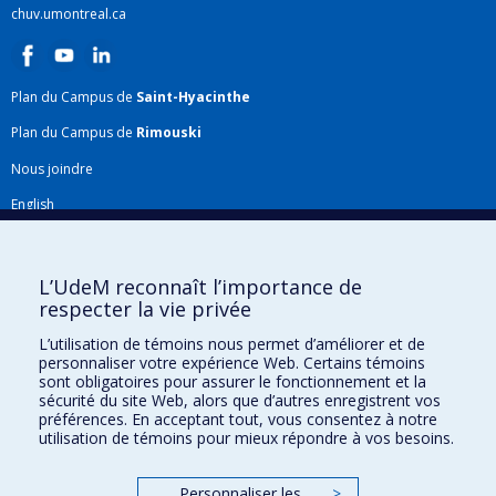
chuv.umontreal.ca
Plan du Campus de
Saint-Hyacinthe
Plan du Campus de
Rimouski
Nous joindre
English
Répertoire FMV
Plan du site
L’UdeM reconnaît l’importance de
respecter la vie privée
Accessibilité
L’utilisation de témoins nous permet d’améliorer et de
Gabarits et image de marque
personnaliser votre expérience Web. Certains témoins
sont obligatoires pour assurer le fonctionnement et la
Agenda FMV & calendrier académique
sécurité du site Web, alors que d’autres enregistrent vos
préférences. En acceptant tout, vous consentez à notre
La Faculté de médecine vétérinaire de l'Université de Montréal détient
utilisation de témoins pour mieux répondre à vos besoins.
l'agrément complet
de l'
AVMA
et est membre de l'
AAVMC
.
Personnaliser les
>