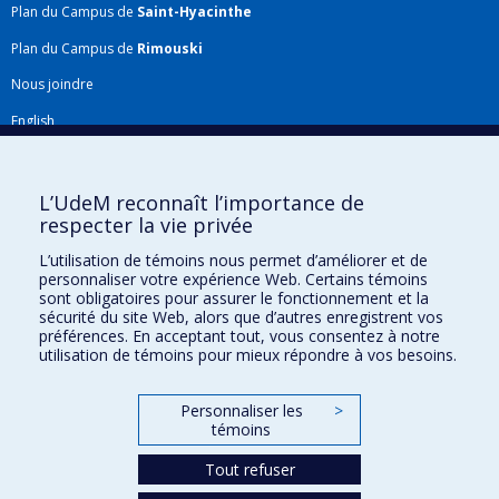
Plan du Campus de
Saint-Hyacinthe
Plan du Campus de
Rimouski
Nous joindre
English
Répertoire FMV
Plan du site
L’UdeM reconnaît l’importance de
respecter la vie privée
Accessibilité
L’utilisation de témoins nous permet d’améliorer et de
Gabarits et image de marque
personnaliser votre expérience Web. Certains témoins
sont obligatoires pour assurer le fonctionnement et la
Agenda FMV & calendrier académique
sécurité du site Web, alors que d’autres enregistrent vos
préférences. En acceptant tout, vous consentez à notre
La Faculté de médecine vétérinaire de l'Université de Montréal détient
utilisation de témoins pour mieux répondre à vos besoins.
l'agrément complet
de l'
AVMA
et est membre de l'
AAVMC
.
Personnaliser les
>
témoins
Tout refuser