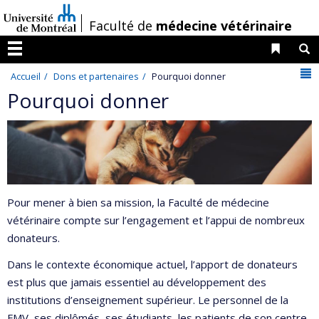
Passer
/
Faculté de
médecine vétérinaire
au
contenu
Liens 
R
Menu
N
Accueil
Dons et partenaires
Pourquoi donner
Pourquoi donner
Pour mener à bien sa mission, la Faculté de médecine
vétérinaire compte sur l’engagement et l’appui de nombreux
donateurs.
Dans le contexte économique actuel, l’apport de donateurs
est plus que jamais essentiel au développement des
institutions d’enseignement supérieur. Le personnel de la
FMV, ses diplômés, ses étudiants, les patients de son centre