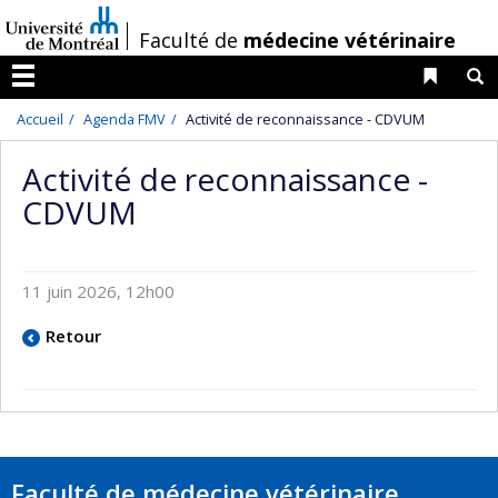
Passer
/
Faculté de
médecine vétérinaire
au
contenu
Liens 
R
Menu
Accueil
Agenda FMV
Activité de reconnaissance - CDVUM
Activité de reconnaissance -
CDVUM
11 juin 2026, 12h00
Retour
Faculté de médecine vétérinaire