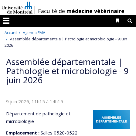
Passer
/
Faculté de
médecine vétérinaire
au
contenu
Liens 
R
Menu
Accueil
Agenda FMV
Assemblée départementale | Pathologie et microbiologie - 9 juin
2026
Assemblée départementale |
Pathologie et microbiologie - 9
juin 2026
9 juin 2026, 11h15 à 14h15
Département de pathologie et
microbiologie
Emplacement :
Salles 0520-0522