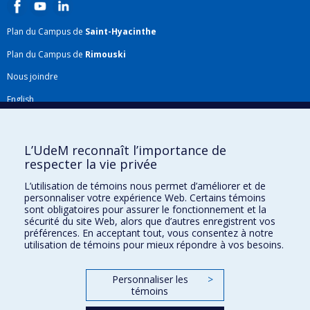
Plan du Campus de
Saint-Hyacinthe
Plan du Campus de
Rimouski
Nous joindre
English
Répertoire FMV
Plan du site
L’UdeM reconnaît l’importance de
respecter la vie privée
Accessibilité
L’utilisation de témoins nous permet d’améliorer et de
Gabarits et image de marque
personnaliser votre expérience Web. Certains témoins
sont obligatoires pour assurer le fonctionnement et la
Agenda FMV & calendrier académique
sécurité du site Web, alors que d’autres enregistrent vos
préférences. En acceptant tout, vous consentez à notre
La Faculté de médecine vétérinaire de l'Université de Montréal détient
utilisation de témoins pour mieux répondre à vos besoins.
l'agrément complet
de l'
AVMA
et est membre de l'
AAVMC
.
Personnaliser les
>
témoins