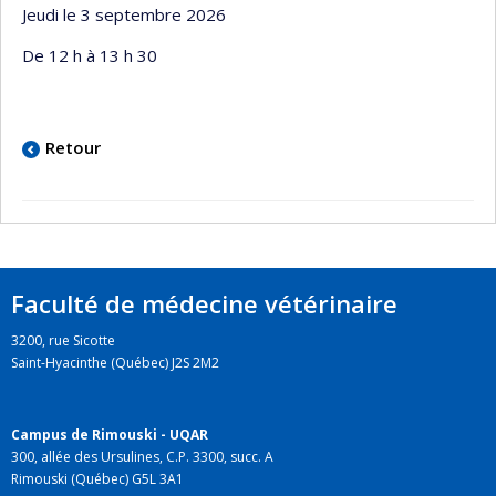
Jeudi le 3 septembre 2026
De 12 h à 13 h 30
Retour
Faculté de médecine vétérinaire
3200, rue Sicotte
Saint-Hyacinthe (Québec) J2S 2M2
Campus de Rimouski - UQAR
300, allée des Ursulines, C.P. 3300, succ. A
Rimouski (Québec) G5L 3A1