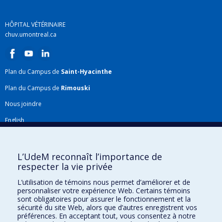
HÔPITAL VÉTÉRINAIRE
chuv.umontreal.ca
Plan du Campus de
Saint-Hyacinthe
Plan du Campus de
Rimouski
Nous joindre
English
Répertoire FMV
Plan du site
L’UdeM reconnaît l’importance de
respecter la vie privée
Accessibilité
L’utilisation de témoins nous permet d’améliorer et de
Gabarits et image de marque
personnaliser votre expérience Web. Certains témoins
sont obligatoires pour assurer le fonctionnement et la
Agenda FMV & calendrier académique
sécurité du site Web, alors que d’autres enregistrent vos
préférences. En acceptant tout, vous consentez à notre
La Faculté de médecine vétérinaire de l'Université de Montréal détient