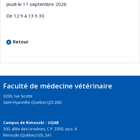
Jeudi le 17 septembre 2026
De 12 h à 13 h 30
Retour
Faculté de médecine vétérinaire
3200, rue Sicotte
Saint-Hyacinthe (Québec) J2S 2M2
Campus de Rimouski - UQAR
300, allée des Ursulines, C.P. 3300, succ. A
Rimouski (Québec) G5L 3A1