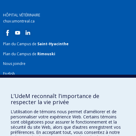
HÔPITAL VÉTÉRINAIRE
chuv.umontreal.ca
Plan du Campus de
Saint-Hyacinthe
Plan du Campus de
Rimouski
Nous joindre
English
Répertoire FMV
Plan du site
L’UdeM reconnaît l’importance de
respecter la vie privée
Accessibilité
L’utilisation de témoins nous permet d’améliorer et de
Gabarits et image de marque
personnaliser votre expérience Web. Certains témoins
sont obligatoires pour assurer le fonctionnement et la
Agenda FMV & calendrier académique
sécurité du site Web, alors que d’autres enregistrent vos
préférences. En acceptant tout, vous consentez à notre
La Faculté de médecine vétérinaire de l'Université de Montréal détient