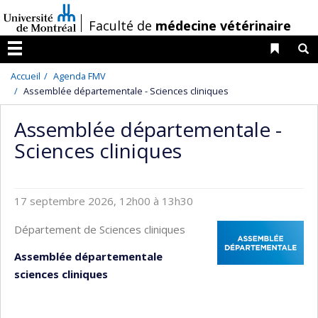
Passer
/
Faculté de
médecine vétérinaire
au
contenu
Liens 
R
Menu
Accueil
Agenda FMV
Assemblée départementale - Sciences cliniques
Assemblée départementale -
Sciences cliniques
17 septembre 2026, 12h00 à 13h30
Département de Sciences cliniques
Assemblée départementale
sciences cliniques