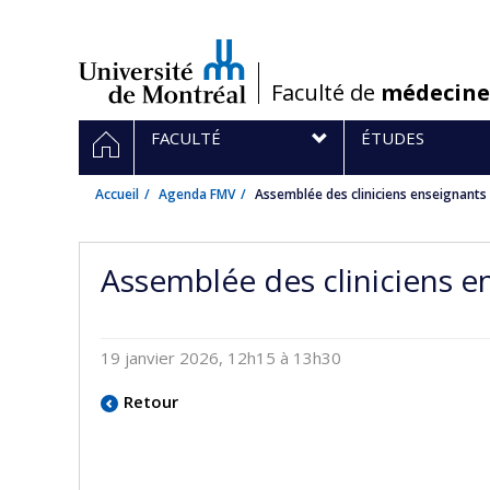
Passer
au
contenu
/
Faculté de
médecine
Navigation
ACCUEIL
FACULTÉ
ÉTUDES
principale
Accueil
Agenda FMV
Assemblée des cliniciens enseignants
Assemblée des cliniciens 
19 janvier 2026, 12h15 à 13h30
Retour