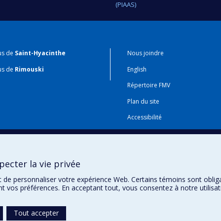
(PIAAS)
us de
Saint-Hyacinthe
Nous joindre
us de
Rimouski
English
Répertoire FMV
Plan du site
Accessibilité
Gabarits et image de marque
Agenda FMV & calendrier acadé
ecter la vie privée
t de personnaliser votre expérience Web. Certains témoins sont oblig
ent vos préférences. En acceptant tout, vous consentez à notre utili
Tout accepter