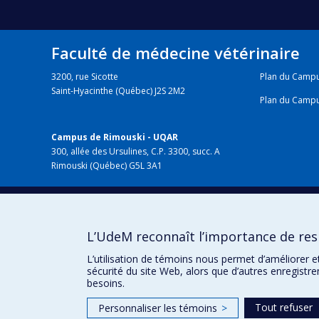
Faculté de médecine vétérinaire
3200, rue Sicotte
Plan du Camp
Saint-Hyacinthe (Québec) J2S 2M2
Plan du Camp
Campus de Rimouski - UQAR
300, allée des Ursulines, C.P. 3300, succ. A
Rimouski (Québec) G5L 3A1
HÔPITAL VÉTÉRINAIRE
chuv.umontreal.ca
L’UdeM reconnaît l’importance de resp
L’utilisation de témoins nous permet d’améliorer e
sécurité du site Web, alors que d’autres enregistr
besoins.
Tout refuser
Personnaliser les témoins
>