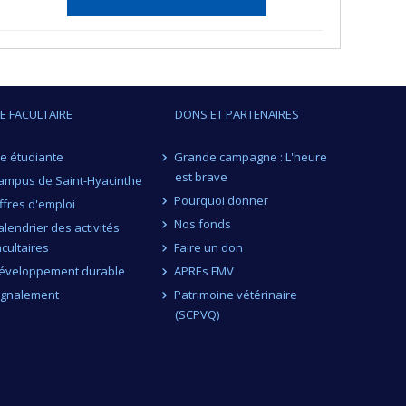
IE FACULTAIRE
DONS ET PARTENAIRES
ie étudiante
Grande campagne : L'heure
est brave
ampus de Saint-Hyacinthe
Pourquoi donner
ffres d'emploi
Nos fonds
alendrier des activités
acultaires
Faire un don
éveloppement durable
APREs FMV
ignalement
Patrimoine vétérinaire
(SCPVQ)