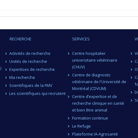
RECHERCHE
SERVICES
V
Activités de recherche
Centre hospitalier
V
universitaire vétérinaire
Unités de recherche
C
(CHUV)
)
Expertises de recherche
O
Centre de diagnostic
Ma recherche
C
vétérinaire de l'Université de
f
Scientifiques de la FMV
Montréal (CDVUM)
D
Les scientifiques qui recrutent
Centre d’expertise et de
S
recherche clinique en santé
et bien être animal
Formation continue
Le Refuge
Plateforme IA-Agrosanté