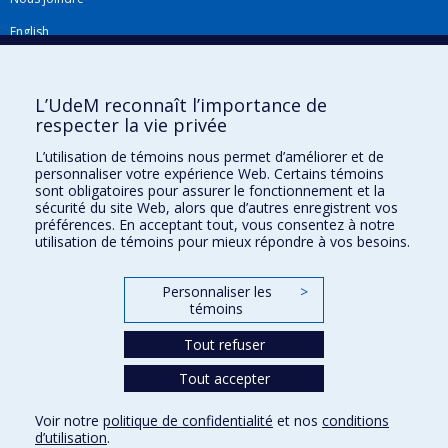
English
Répertoire FMV
Plan du site
L’UdeM reconnaît l’importance de
respecter la vie privée
Accessibilité
L’utilisation de témoins nous permet d’améliorer et de
Gabarits et image de marque
personnaliser votre expérience Web. Certains témoins
sont obligatoires pour assurer le fonctionnement et la
Agenda FMV & calendrier académique
sécurité du site Web, alors que d’autres enregistrent vos
préférences. En acceptant tout, vous consentez à notre
La Faculté de médecine vétérinaire de l'Université de Montréal détient
utilisation de témoins pour mieux répondre à vos besoins.
l'agrément complet
de l'
AVMA
et est membre de l'
AAVMC
.
Personnaliser les
>
témoins
Tout refuser
Tout accepter
Confidentialité
Voir notre
politique de confidentialité
et nos
conditions
Conditions d’utilisation
d’utilisation
.