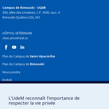
Campus de Rimouski - UQAR
300, allée des Ursulines, C.P. 3300, succ. A
Rimouski (Québec) G5L 3A1
HÔPITAL VÉTÉRINAIRE
chuv.umontreal.ca
Plan du Campus de
Saint-Hyacinthe
Plan du Campus de
Rimouski
Nous joindre
English
Répertoire FMV
Plan du site
L’UdeM reconnaît l’importance de
respecter la vie privée
Accessibilité