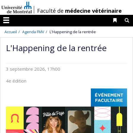
Passer
/
Faculté de
médecine vétérinaire
au
contenu
Liens 
R
Menu
Accueil
Agenda FMV
L'Happening de la rentrée
L'Happening de la rentrée
3 septembre 2026, 17h00
4e édition