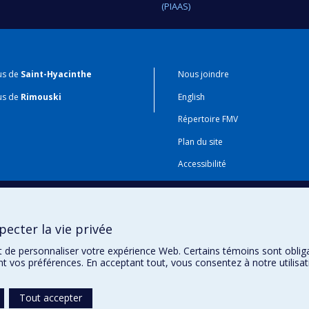
(PIAAS)
us de
Saint-Hyacinthe
Nous joindre
us de
Rimouski
English
Répertoire FMV
Plan du site
Accessibilité
Gabarits et image de marque
Agenda FMV & calendrier acadé
ecter la vie privée
t de personnaliser votre expérience Web. Certains témoins sont oblig
ent vos préférences. En acceptant tout, vous consentez à notre utili
Tout accepter