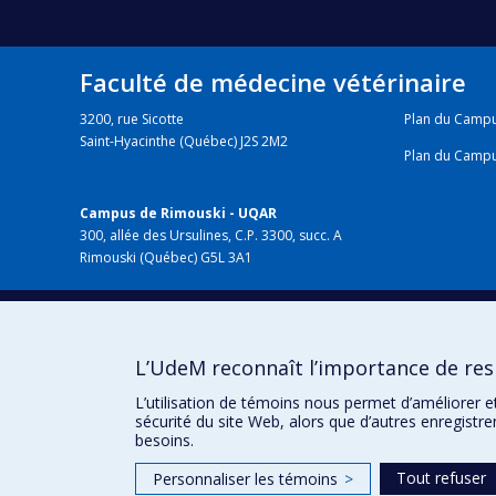
Faculté de médecine vétérinaire
3200, rue Sicotte
Plan du Camp
Saint-Hyacinthe (Québec) J2S 2M2
Plan du Camp
Campus de Rimouski - UQAR
300, allée des Ursulines, C.P. 3300, succ. A
Rimouski (Québec) G5L 3A1
HÔPITAL VÉTÉRINAIRE
chuv.umontreal.ca
L’UdeM reconnaît l’importance de resp
L’utilisation de témoins nous permet d’améliorer e
sécurité du site Web, alors que d’autres enregistr
besoins.
Tout refuser
Personnaliser les témoins
>