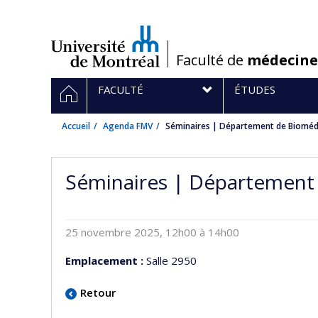
Passer
au
contenu
/
Faculté de
médecine
Navigation
ACCUEIL
FACULTÉ
ÉTUDES
principale
Accueil
Agenda FMV
Séminaires | Département de Bioméde
Séminaires | Département 
25 novembre 2025, 12h00 à 14h00
Emplacement :
Salle 2950
Retour