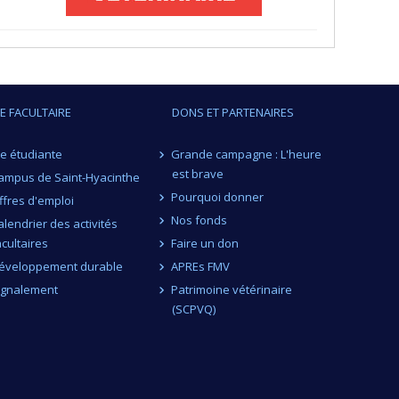
IE FACULTAIRE
DONS ET PARTENAIRES
ie étudiante
Grande campagne : L'heure
est brave
ampus de Saint-Hyacinthe
Pourquoi donner
ffres d'emploi
Nos fonds
alendrier des activités
acultaires
Faire un don
éveloppement durable
APREs FMV
ignalement
Patrimoine vétérinaire
(SCPVQ)