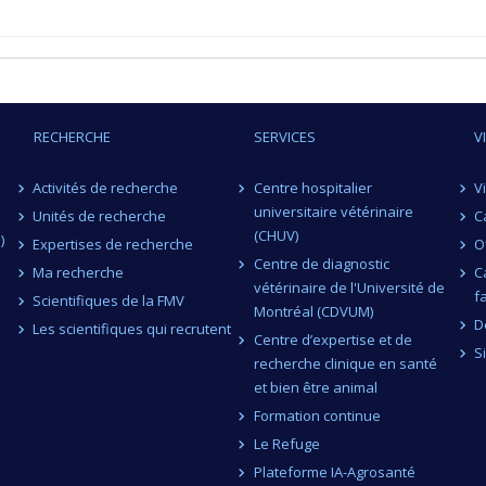
RECHERCHE
SERVICES
V
Activités de recherche
Centre hospitalier
V
universitaire vétérinaire
Unités de recherche
C
(CHUV)
)
Expertises de recherche
O
Centre de diagnostic
Ma recherche
C
vétérinaire de l'Université de
f
Scientifiques de la FMV
Montréal (CDVUM)
D
Les scientifiques qui recrutent
Centre d’expertise et de
S
recherche clinique en santé
et bien être animal
Formation continue
Le Refuge
Plateforme IA-Agrosanté