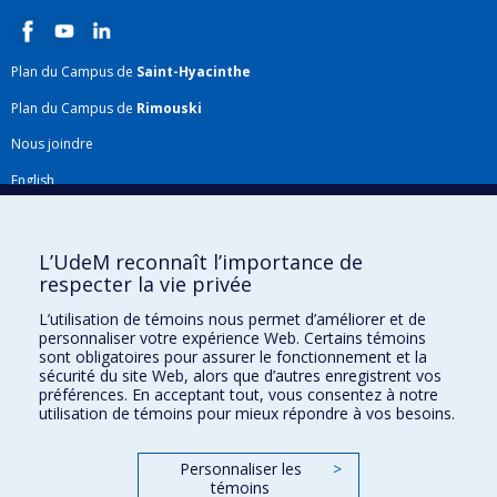
Plan du Campus de
Saint-Hyacinthe
Plan du Campus de
Rimouski
Nous joindre
English
Répertoire FMV
Plan du site
L’UdeM reconnaît l’importance de
respecter la vie privée
Accessibilité
L’utilisation de témoins nous permet d’améliorer et de
Gabarits et image de marque
personnaliser votre expérience Web. Certains témoins
sont obligatoires pour assurer le fonctionnement et la
Agenda FMV & calendrier académique
sécurité du site Web, alors que d’autres enregistrent vos
préférences. En acceptant tout, vous consentez à notre
La Faculté de médecine vétérinaire de l'Université de Montréal détient
utilisation de témoins pour mieux répondre à vos besoins.
l'agrément complet
de l'
AVMA
et est membre de l'
AAVMC
.
Personnaliser les
>
témoins