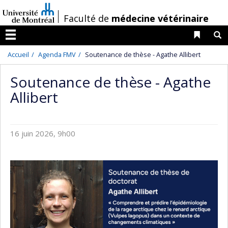
Passer
/
Faculté de
médecine vétérinaire
au
contenu
Liens 
R
Menu
Accueil
Agenda FMV
Soutenance de thèse - Agathe Allibert
Soutenance de thèse - Agathe
Allibert
16 juin 2026, 9h00