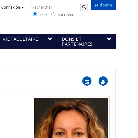
Rechercher
Je donne
Connexion
Rechercher
Ce site
Tout UdeM
VIE FACULTAIRE
DONS ET
PARTENAIRES
Vcard
Imprimer