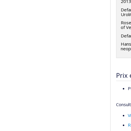
2013
Defa
Uroli
Rose
of V
Defa
Hans
neopl
Prix 
P
Consult
V
R