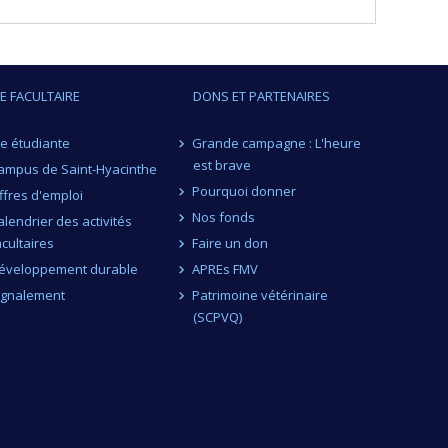
IE FACULTAIRE
DONS ET PARTENAIRES
ie étudiante
Grande campagne : L'heure
est brave
ampus de Saint-Hyacinthe
Pourquoi donner
ffres d'emploi
Nos fonds
alendrier des activités
acultaires
Faire un don
éveloppement durable
APREs FMV
ignalement
Patrimoine vétérinaire
(SCPVQ)