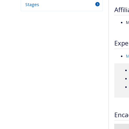
Stages
Affil
M
Expe
M
Enca