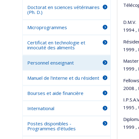
Télécop
Doctorat en sciences vétérinaires
(Ph. D.)
D.M.V.
Microprogrammes
1994 , 
Réside
Certificat en technologie et
innocuité des aliments
1999 , 
Master'
Personnel enseignant
1999 , 
Manuel de l'interne et du résident
Fellows
2008 , 
Bourses et aide financière
I.P.S.A.V
1995 , 
International
Diplom
Postes disponibles -
1999 , 
Programmes d'études