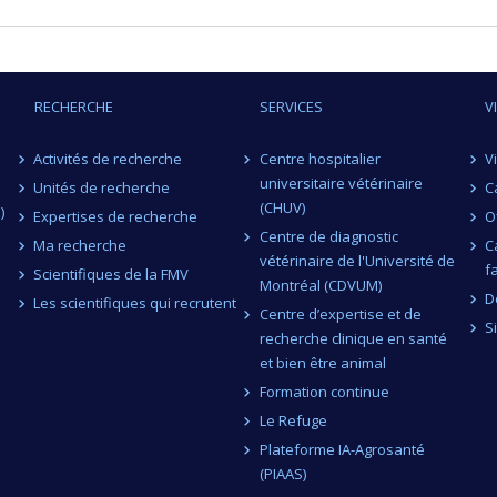
RECHERCHE
SERVICES
V
Activités de recherche
Centre hospitalier
V
universitaire vétérinaire
Unités de recherche
C
(CHUV)
)
Expertises de recherche
O
Centre de diagnostic
Ma recherche
C
vétérinaire de l'Université de
f
Scientifiques de la FMV
Montréal (CDVUM)
D
Les scientifiques qui recrutent
Centre d’expertise et de
S
recherche clinique en santé
et bien être animal
Formation continue
Le Refuge
Plateforme IA-Agrosanté
(PIAAS)