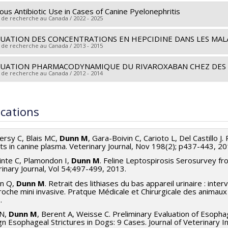
 vers le document dans Papyrus
ious Antibiotic Use in Cases of Canine Pyelonephritis
 de recherche au Canada / 2022 - 2025
UATION DES CONCENTRATIONS EN HEPCIDINE DANS LES MAL
heur principal :
Marilyn Dunn
 de recherche au Canada / 2013 - 2015
ces de financement :
AKC Canine Health Foundation
rammes de subvention :
LUATION PHARMACODYNAMIQUE DU RIVAROXABAN CHEZ DES 
heur principal :
Marilyn Dunn
 de recherche au Canada / 2012 - 2014
ces de financement :
Association des Médecins Vétérinaires du 
rammes de subvention :
heur principal :
Marie-Claude Blais
hercheurs :
Marilyn Dunn
,
Jérôme Del Castillo
,
Carolyn Gara-Boivi
ications
ces de financement :
Association des Médecins Vétérinaires du 
rammes de subvention :
ersy C, Blais MC,
Dunn M
, Gara-Boivin C, Carioto L, Del Castillo J
ts in canine plasma. Veterinary Journal, Nov 198(2); p437-443, 20
inte C, Plamondon I,
Dunn M
. Feline Leptospirosis Serosurvey f
inary Journal, Vol 54;497-499, 2013.
n Q,
Dunn M
. Retrait des lithiases du bas appareil urinaire : int
proche mini invasive. Pratque Médicale et Chirurgicale des anima
.
N,
Dunn M
, Berent A, Weisse C. Preliminary Evaluation of Esoph
gn Esophageal Strictures in Dogs: 9 Cases. Journal of Veterinary