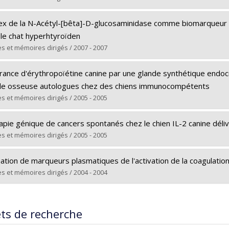
ôme obtenu :
M. Sc.
ômé(e) :
Defarges, Alice
 vers le document dans Papyrus
dex de la N-Acétyl-[bêta]-D-glucosaminidase comme biomarqueur p
 :
Maîtrise
 le chat hyperhtyroïden
ôme obtenu :
M. Sc.
s et mémoires dirigés / 2007 - 2007
 vers le document dans Papyrus
ômé(e) :
Lapointe, Catherine
vrance d'érythropoïétine canine par une glande synthétique endoc
 :
Maîtrise
le osseuse autologues chez des chiens immunocompétents
ôme obtenu :
M. Sc.
s et mémoires dirigés / 2005 - 2005
 vers le document dans Papyrus
ômé(e) :
Fontaine, François
apie génique de cancers spontanés chez le chien IL-2 canine déli
 :
Maîtrise
s et mémoires dirigés / 2005 - 2005
ôme obtenu :
M. Sc.
ômé(e) :
Morel, Bianca
 vers le document dans Papyrus
ation de marqueurs plasmatiques de l'activation de la coagulatio
 :
Maîtrise
s et mémoires dirigés / 2004 - 2004
ôme obtenu :
M. Sc.
ômé(e) :
Bédard, Christian
 vers le document dans Papyrus
 :
Maîtrise
ets de recherche
ôme obtenu :
M. Sc.