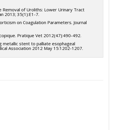
ve Removal of Uroliths: Lower Urinary Tract
an 2013; 35(1):E1-7.
corticism on Coagulation Parameters. Journal
oscopique. Pratique Vet 2012(47):490-492.
ng metallic stent to palliate esophageal
edical Association 2012 May 15:1202-1207.