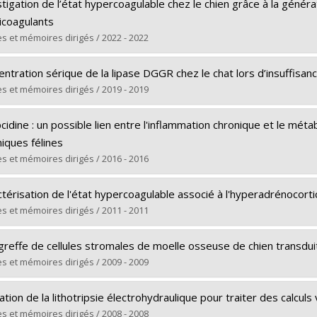
tigation de l’état hypercoagulable chez le chien grâce à la génér
icoagulants
s et mémoires dirigés / 2022 - 2022
ômé(e) :
Trudel, Caroline
ntration sérique de la lipase DGGR chez le chat lors d’insuffisan
 :
Maîtrise
s et mémoires dirigés / 2019 - 2019
ôme obtenu :
M. Sc.
ômé(e) :
Bua, Anne-Sophie
 vers le document dans Papyrus
cidine : un possible lien entre l'inflammation chronique et le mét
 :
Maîtrise
iques félines
ôme obtenu :
M. Sc.
s et mémoires dirigés / 2016 - 2016
 vers le document dans Papyrus
ômé(e) :
Javard, Romain
térisation de l'état hypercoagulable associé à l'hyperadrénocorti
 :
Maîtrise
s et mémoires dirigés / 2011 - 2011
ôme obtenu :
M. Sc.
ômé(e) :
Rose, Lara
 vers le document dans Papyrus
reffe de cellules stromales de moelle osseuse de chien transduit
 :
Maîtrise
s et mémoires dirigés / 2009 - 2009
ôme obtenu :
M. Sc.
ômé(e) :
Hernandez Rodriguez, Juan Luis
 vers le document dans Papyrus
sation de la lithotripsie électrohydraulique pour traiter des calcul
 :
Maîtrise
s et mémoires dirigés / 2008 - 2008