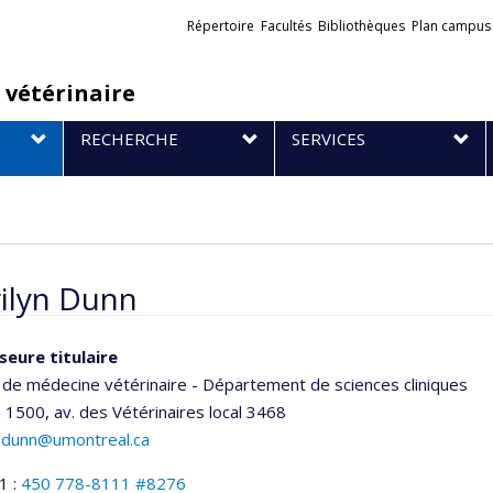
Liens
Répertoire
Facultés
Bibliothèques
Plan campus
externes
 vétérinaire
RECHERCHE
SERVICES
ilyn Dunn
seure titulaire
 de médecine vétérinaire - Département de sciences cliniques
n 1500, av. des Vétérinaires
local 3468
n.dunn@umontreal.ca
1 :
450 778-8111 #8276