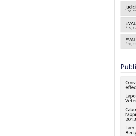
Lien
Judic
Projet
EVAL
Cherc
Projet
Sour
Prog
EVA
Cherc
Projet
Sour
Prog
Cherc
Co-c
Publ
Sour
Prog
Conv
effec
Lapo
Veter
Cabo
l’ap
2013
Lam 
Beni