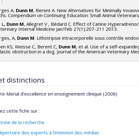
 :
rges A,
Dunn M
, Berent A. New Alternatives for Minimally Invasi
ths. Compendium on Continuing Education: Small Animal Veterinari
 L,
Dunn M
, Allegret V , Bédard C. Effect of Canine Hyperadreno
eterinary Internal Medicine Jan/Feb 27(1):207-211 2013.
rges, A,
Dunn M
. Lithotripsie intracorporelle sous contrôle end
en KS, Weisse C, Berent C,
Dunn M
, et al. Use of a self-expandi
astic obstruction in a dog. Journal of the American Veterinary M
et distinctions
rix Merial d'excellence en enseignement clinique (2008)
ez cette fiche sur :
itrine de la recherche
épertoire des experts à l’intention des médias