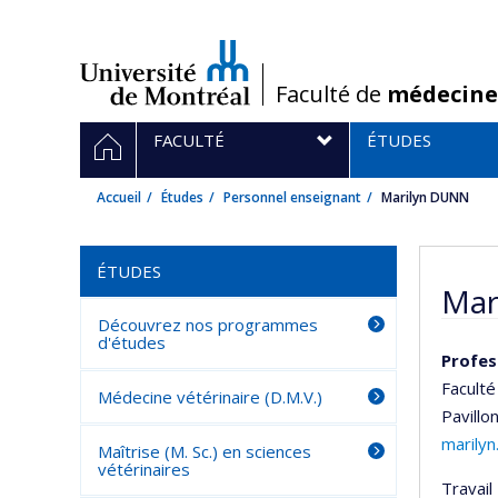
Passer
au
contenu
/
Faculté de
médecine
Navigation
ACCUEIL
FACULTÉ
ÉTUDES
principale
Accueil
Études
Personnel enseignant
Marilyn DUNN
ÉTUDES
Mar
Découvrez nos programmes
d'études
Profes
Faculté
Médecine vétérinaire (D.M.V.)
Pavillo
marily
Maîtrise (M. Sc.) en sciences
vétérinaires
Travail 