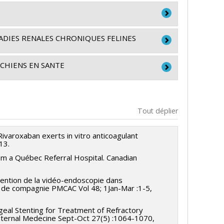
ADIES RENALES CHRONIQUES FELINES
CHIENS EN SANTE
Québec
n
Tout déplier
Québec
. Rivaroxaban exerts in vitro anticoagulant
13.
rom a Québec Referral Hospital. Canadian
ervention de la vidéo-endoscopie dans
ux de compagnie PMCAC Vol 48; 1Jan-Mar :1-5,
ageal Stenting for Treatment of Refractory
 Internal Medecine Sept-Oct 27(5) :1064-1070,