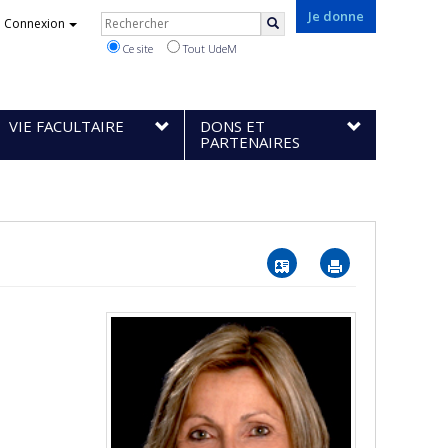
Rechercher
Je donne
Connexion
Rechercher
Ce site
Tout UdeM
VIE FACULTAIRE
DONS ET
PARTENAIRES
Vcard
Imprimer