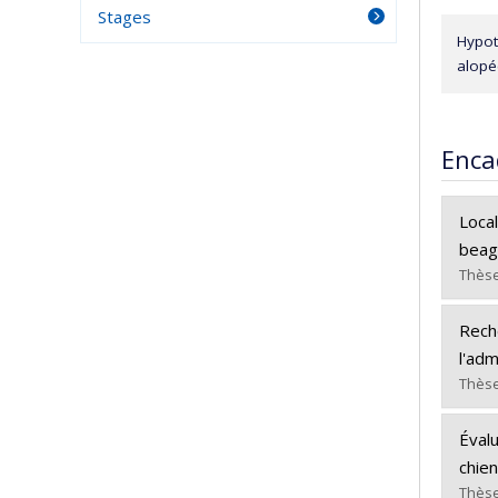
Stages
Hypot
alopé
Enca
Loca
beag
Thèse
Dipl
Rech
Cycle
l'adm
Dipl
Thèse
Lien
Dipl
Évalu
Cycle
chie
Dipl
Thèse