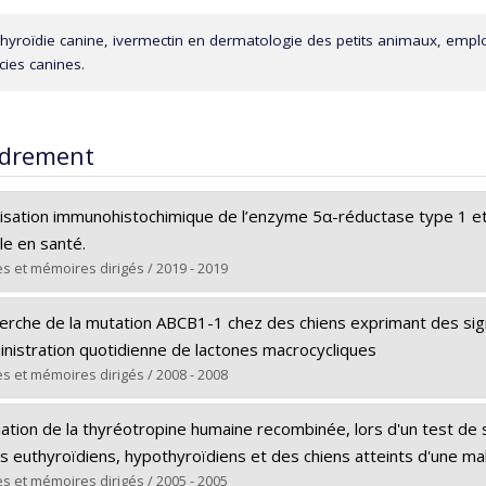
hyroïdie canine, ivermectin en dermatologie des petits animaux, emplo
cies canines.
drement
lisation immunohistochimique de l’enzyme 5α-réductase type 1 et 
le en santé.
s et mémoires dirigés / 2019 - 2019
ômé(e) :
Bernardi de Souza, Lucilene
erche de la mutation ABCB1-1 chez des chiens exprimant des sign
 :
Maîtrise
inistration quotidienne de lactones macrocycliques
ôme obtenu :
M. Sc.
s et mémoires dirigés / 2008 - 2008
 vers le document dans Papyrus
ômé(e) :
Bissonnette, Stéphane
ation de la thyréotropine humaine recombinée, lors d'un test de s
 :
Maîtrise
ns euthyroïdiens, hypothyroïdiens et des chiens atteints d'une m
ôme obtenu :
M. Sc.
s et mémoires dirigés / 2005 - 2005