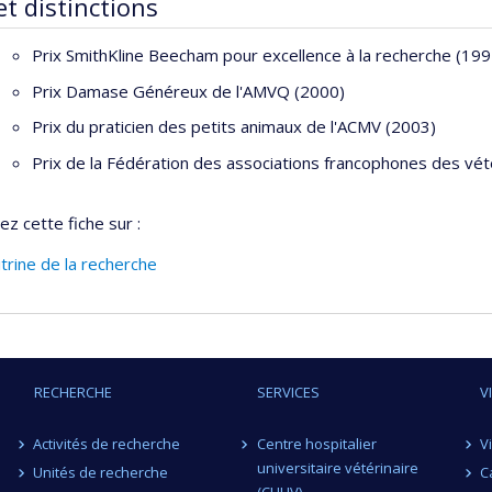
et distinctions
Prix SmithKline Beecham pour excellence à la recherche (199
Prix Damase Généreux de l'AMVQ (2000)
Prix du praticien des petits animaux de l'ACMV (2003)
Prix de la Fédération des associations francophones des vé
ez cette fiche sur :
itrine de la recherche
RECHERCHE
SERVICES
V
Activités de recherche
Centre hospitalier
V
universitaire vétérinaire
Unités de recherche
C
(CHUV)