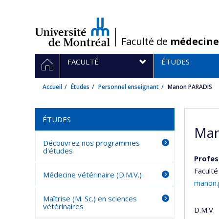
Passer
au
contenu
/
Faculté de
médecine
Navigation
ACCUEIL
FACULTÉ
ÉTUDES
principale
Accueil
Études
Personnel enseignant
Manon PARADIS
ÉTUDES
Man
Découvrez nos programmes
d'études
Profes
Faculté
Médecine vétérinaire (D.M.V.)
manon.
Maîtrise (M. Sc.) en sciences
vétérinaires
D.M.V.