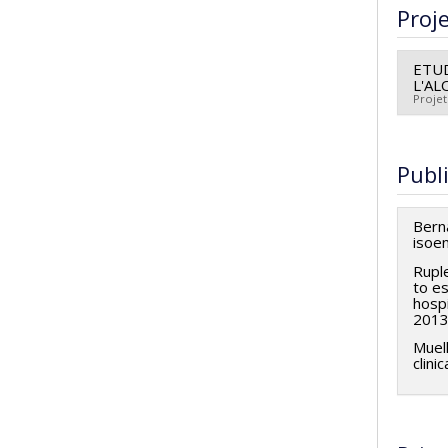
Cycle
Proj
Dipl
Lien
ETUD
L'AL
Projet
Cherc
Sour
Publ
Prog
Bern
isoe
Rupl
to es
hospi
2013
Muell
clini