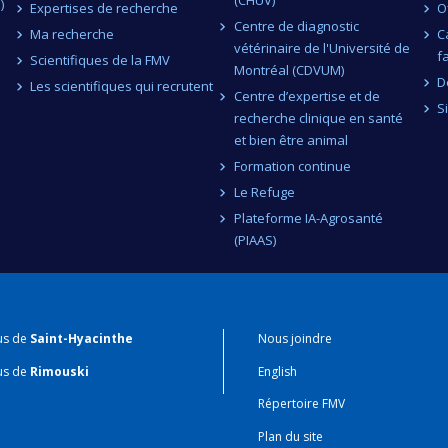
)
Expertises de recherche
O
Centre de diagnostic
Ma recherche
C
vétérinaire de l'Université de
f
Scientifiques de la FMV
Montréal (CDVUM)
D
Les scientifiques qui recrutent
Centre d’expertise et de
S
recherche clinique en santé
et bien être animal
Formation continue
Le Refuge
Plateforme IA-Agrosanté
(PIAAS)
us de
Saint-Hyacinthe
Nous joindre
us de
Rimouski
English
Répertoire FMV
Plan du site