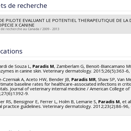
 :
Maîtrise
ets de recherche
ôme obtenu :
M. Sc.
 vers le document dans Papyrus
E PILOTE EVALUANT LE POTENTIEL THERAPEUTIQUE DE LA 
OPECIE X CANINE
 de recherche au Canada / 2009 - 2013
heur principal :
Manon Paradis
ces de financement :
Canadian Academy of Veterinary Dermatolo
ications
rammes de subvention :
ardi de Souza L,
Paradis M
, Zamberlam G, Benoit-Biancamano MO, 
nzymes in canine skin. Veterinary dermatology. 2015;26(5):363-6,
e-Czerniak A, Aceto HW, Bender JB,
Paradis MR
, Shaw SP, Van Me
timate baseline rates for healthcare-associated infections in critic
tals. Journal of veterinary internal medicine / American College of
;27(6):1392-9.
er RS, Bensignor E, Ferrer L, Holm B, Lemarie S,
Paradis M
, et 
cal practice guidelines. Veterinary dermatology. 2012;23(2):86-96,