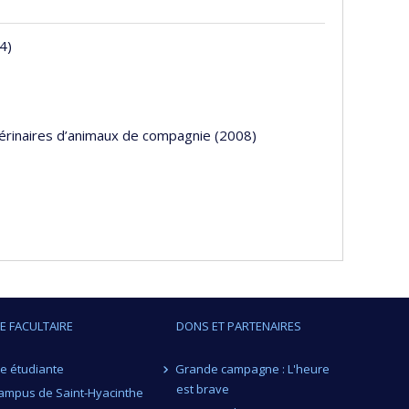
4)
térinaires d’animaux de compagnie (2008)
IE FACULTAIRE
DONS ET PARTENAIRES
ie étudiante
Grande campagne : L'heure
est brave
ampus de Saint-Hyacinthe