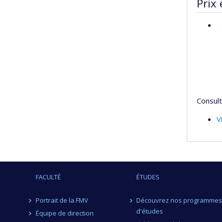
Prix 
Consult
V
FACULTÉ
ÉTUDES
Portrait de la FMV
Découvrez nos programmes
d'études
Équipe de direction