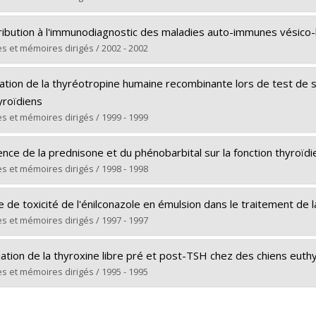
 vers le document dans Papyrus
ômé(e) :
Fifle, Lyanne
ribution à l'immunodiagnostic des maladies auto-immunes vésico
 :
Maîtrise
s et mémoires dirigés / 2002 - 2002
ôme obtenu :
M. Sc.
ômé(e) :
Favrot, Claude
 vers le document dans Papyrus
sation de la thyréotropine humaine recombinante lors de test de s
 :
Maîtrise
yroïdiens
ôme obtenu :
M. Sc.
s et mémoires dirigés / 1999 - 1999
 vers le document dans Papyrus
ômé(e) :
Sauvé, Frédéric
ence de la prednisone et du phénobarbital sur la fonction thyroïd
 :
Maîtrise
s et mémoires dirigés / 1998 - 1998
ôme obtenu :
M. Sc.
ômé(e) :
Daminet, Sylvie
 vers le document dans Papyrus
 de toxicité de l'énilconazole en émulsion dans le traitement de
 :
Maîtrise
s et mémoires dirigés / 1997 - 1997
ôme obtenu :
M. Sc.
ômé(e) :
Jaham, Caroline de
 vers le document dans Papyrus
uation de la thyroxine libre pré et post-TSH chez des chiens eut
 :
Maîtrise
s et mémoires dirigés / 1995 - 1995
ôme obtenu :
M. Sc.
ômé(e) :
Pagé, Nadia
 vers le document dans Papyrus