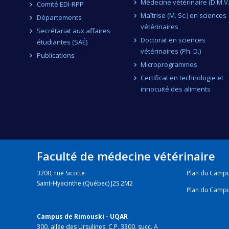
Médecine vétérinaire (D.M.V.
Comité EDI-RPP
Maîtrise (M. Sc.) en sciences
Départements
vétérinaires
Secrétariat aux affaires
Doctorat en sciences
étudiantes (SAÉ)
vétérinaires (Ph. D.)
Publications
Microprogrammes
Certificat en technologie et
innocuité des aliments
Faculté de médecine vétérinaire
3200, rue Sicotte
Plan du Camp
Saint-Hyacinthe (Québec) J2S 2M2
Plan du Camp
Campus de Rimouski - UQAR
300, allée des Ursulines, C.P. 3300, succ. A