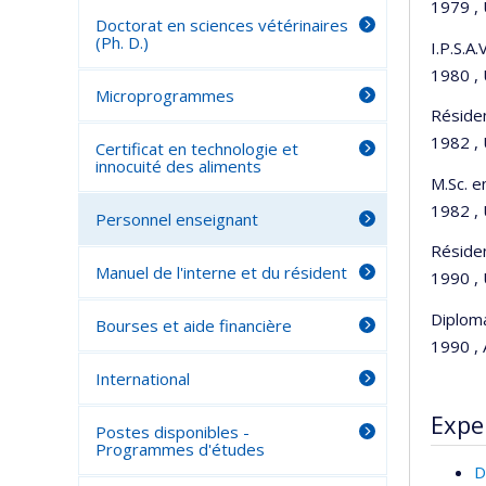
1979 , 
Doctorat en sciences vétérinaires
(Ph. D.)
I.P.S.A
1980 , 
Microprogrammes
Réside
1982 , 
Certificat en technologie et
innocuité des aliments
M.Sc. e
1982 , 
Personnel enseignant
Résiden
Manuel de l'interne et du résident
1990 , 
Diplom
Bourses et aide financière
1990 , 
International
Expe
Postes disponibles -
Programmes d'études
D