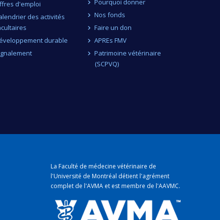
Pourquoi donner
ffres d'emploi
Nos fonds
alendrier des activités
acultaires
Faire un don
éveloppement durable
APREs FMV
ignalement
Patrimoine vétérinaire
(SCPVQ)
La Faculté de médecine vétérinaire de
l'Université de Montréal détient
l'agrément
complet
de l'
AVMA
et est membre de l'
AAVMC
.