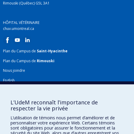
Rimouski (Québec) G5L 3A1
HÔPITAL VÉTÉRINAIRE
chuv.umontreal.ca
Plan du Campus de
Saint-Hyacinthe
Plan du Campus de
Rimouski
Nous joindre
English
Répertoire FMV
Plan du site
L’UdeM reconnaît l’importance de
respecter la vie privée
Accessibilité
L’utilisation de témoins nous permet d’améliorer et de
Gabarits et image de marque
personnaliser votre expérience Web. Certains témoins
sont obligatoires pour assurer le fonctionnement et la
Agenda FMV & calendrier académique
sécurité du site Web, alors que d’autres enregistrent vos