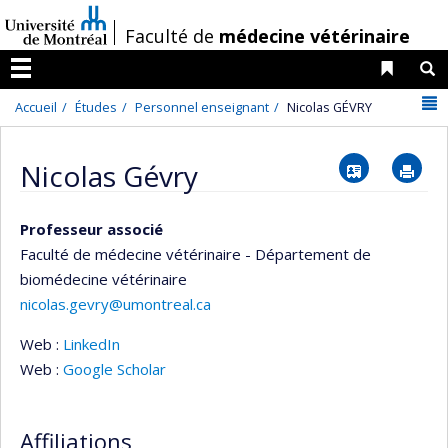
Passer
/
Faculté de
médecine vétérinaire
au
contenu
Liens 
R
Menu
N
Accueil
Études
Personnel enseignant
Nicolas GÉVRY
Vcard
Im
Nicolas Gévry
Professeur associé
Faculté de médecine vétérinaire - Département de
biomédecine vétérinaire
nicolas.gevry@umontreal.ca
Web :
LinkedIn
Web :
Google Scholar
Affiliations