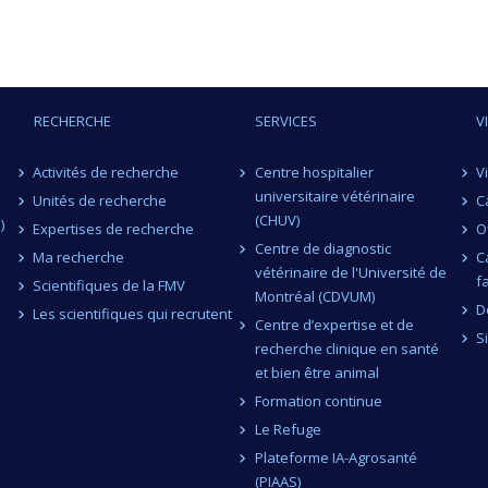
RECHERCHE
SERVICES
V
Activités de recherche
Centre hospitalier
V
universitaire vétérinaire
Unités de recherche
C
(CHUV)
)
Expertises de recherche
O
Centre de diagnostic
Ma recherche
C
vétérinaire de l'Université de
f
Scientifiques de la FMV
Montréal (CDVUM)
D
Les scientifiques qui recrutent
Centre d’expertise et de
S
recherche clinique en santé
et bien être animal
Formation continue
Le Refuge
Plateforme IA-Agrosanté
(PIAAS)