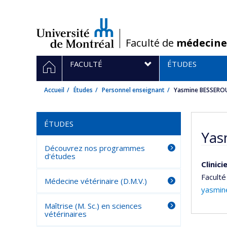
Passer
au
contenu
/
Faculté de
médecine
Navigation
ACCUEIL
FACULTÉ
ÉTUDES
principale
Accueil
Études
Personnel enseignant
Yasmine BESSERO
ÉTUDES
Yas
Découvrez nos programmes
d'études
Clinic
Faculté
Médecine vétérinaire (D.M.V.)
yasmin
Maîtrise (M. Sc.) en sciences
vétérinaires