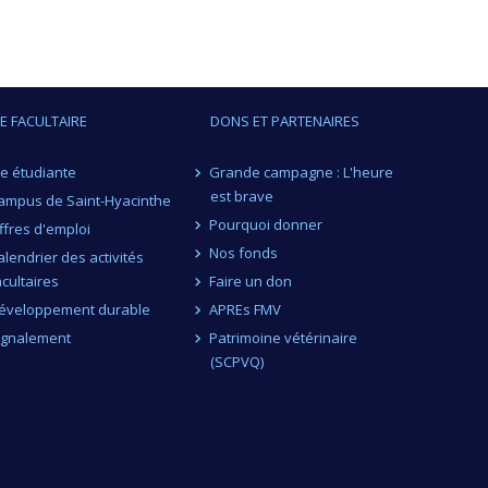
IE FACULTAIRE
DONS ET PARTENAIRES
ie étudiante
Grande campagne : L'heure
est brave
ampus de Saint-Hyacinthe
Pourquoi donner
ffres d'emploi
Nos fonds
alendrier des activités
acultaires
Faire un don
éveloppement durable
APREs FMV
ignalement
Patrimoine vétérinaire
(SCPVQ)