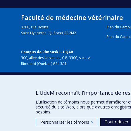
Faculté de médecine vétérinaire
3200, rue Sicotte
Plan du Camp
Saint-Hyacinthe (Québec) J2S 2M2
Plan du Camp
Campus de Rimouski - UQAR
300, allée des Ursulines, C.P. 3300, succ. A
Rimouski (Québec) G5L 3A1
HÔPITAL VÉTÉRINAIRE
chuv.umontreal.ca
L’UdeM reconnaît l’importance de resp
L’utilisation de témoins nous permet d’améliorer e
sécurité du site Web, alors que d’autres enregistr
besoins.
Tout refuser
Personnaliser les témoins
>