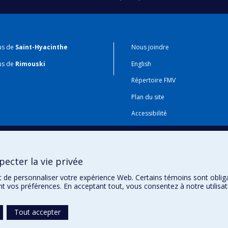
us de
Saint-Hyacinthe
Nous joindre
us de
Rimouski
English
Répertoire FMV
Plan du site
Accessibilité
Gabarits et image de marque
Agenda FMV & calendrier acadé
ecter la vie privée
t de personnaliser votre expérience Web. Certains témoins sont oblig
ent vos préférences. En acceptant tout, vous consentez à notre utili
Tout accepter