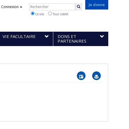
Rechercher
Je donne
Connexion
Rechercher
Ce site
Tout UdeM
VIE FACULTAIRE
DONS ET
PARTENAIRES
Vcard
Imprimer