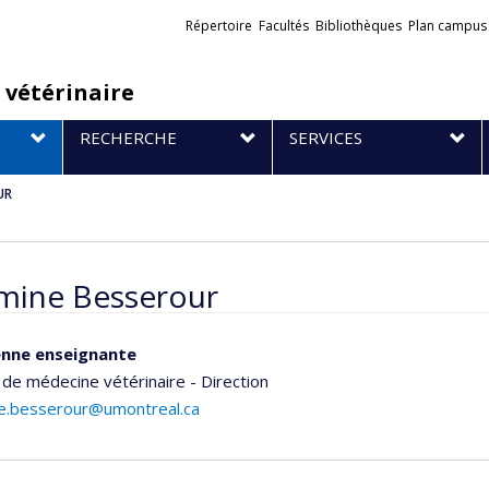
Liens
Répertoire
Facultés
Bibliothèques
Plan campus
externes
 vétérinaire
RECHERCHE
SERVICES
UR
mine Besserour
ienne enseignante
 de médecine vétérinaire - Direction
e.besserour@umontreal.ca