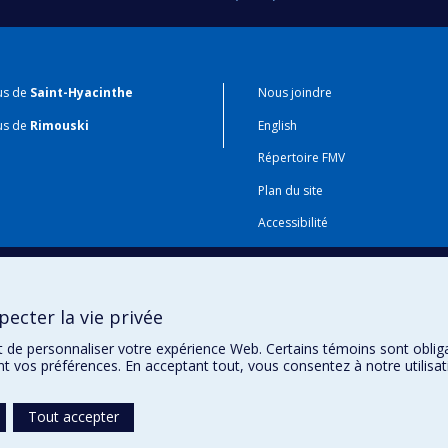
us de
Saint-Hyacinthe
Nous joindre
us de
Rimouski
English
Répertoire FMV
Plan du site
Accessibilité
Gabarits et image de marque
Agenda FMV & calendrier acadé
ecter la vie privée
t de personnaliser votre expérience Web. Certains témoins sont oblig
ent vos préférences. En acceptant tout, vous consentez à notre utili
Tout accepter