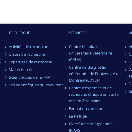
RECHERCHE
SERVICES
V
Activités de recherche
Centre hospitalier
V
universitaire vétérinaire
Unités de recherche
C
(CHUV)
)
Expertises de recherche
O
Centre de diagnostic
Ma recherche
C
vétérinaire de l'Université de
f
Scientifiques de la FMV
Montréal (CDVUM)
D
Les scientifiques qui recrutent
Centre d’expertise et de
S
recherche clinique en santé
et bien être animal
Formation continue
Le Refuge
Plateforme IA-Agrosanté
(PIAAS)