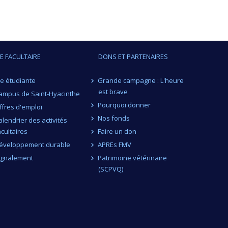
IE FACULTAIRE
DONS ET PARTENAIRES
ie étudiante
Grande campagne : L'heure
est brave
ampus de Saint-Hyacinthe
Pourquoi donner
ffres d'emploi
Nos fonds
alendrier des activités
acultaires
Faire un don
éveloppement durable
APREs FMV
ignalement
Patrimoine vétérinaire
(SCPVQ)