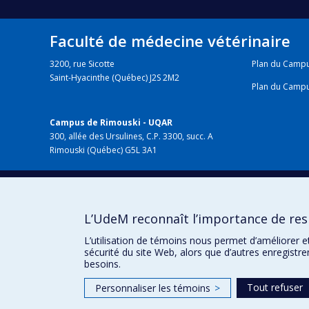
Faculté de médecine vétérinaire
3200, rue Sicotte
Plan du Camp
Saint-Hyacinthe (Québec) J2S 2M2
Plan du Camp
Campus de Rimouski - UQAR
300, allée des Ursulines, C.P. 3300, succ. A
Rimouski (Québec) G5L 3A1
HÔPITAL VÉTÉRINAIRE
chuv.umontreal.ca
L’UdeM reconnaît l’importance de resp
L’utilisation de témoins nous permet d’améliorer e
sécurité du site Web, alors que d’autres enregistr
besoins.
Tout refuser
Personnaliser les témoins
>