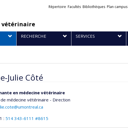
Liens
Répertoire
Facultés
Bibliothèques
Plan campus
externes
 vétérinaire
RECHERCHE
SERVICES
e-Julie Côté
nante en médecine vétérinaire
 de médecine vétérinaire - Direction
lie.cote@umontreal.ca
1 :
514 343-6111 #8615