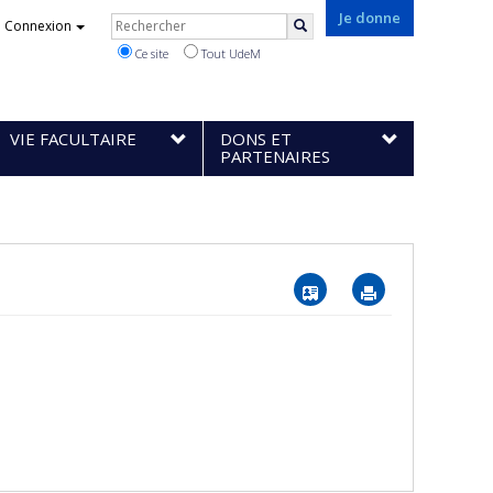
Rechercher
Je donne
Connexion
Rechercher
Ce site
Tout UdeM
VIE FACULTAIRE
DONS ET
PARTENAIRES
Vcard
Imprimer