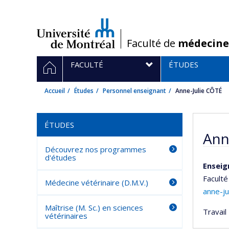
Passer
au
contenu
/
Faculté de
médecine
Navigation
ACCUEIL
FACULTÉ
ÉTUDES
principale
Accueil
Études
Personnel enseignant
Anne-Julie CÔTÉ
ÉTUDES
Ann
Découvrez nos programmes
d'études
Enseig
Faculté
Médecine vétérinaire (D.M.V.)
anne-ju
Maîtrise (M. Sc.) en sciences
Travail 
vétérinaires