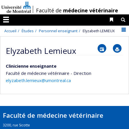
Passer
/
Faculté de
médecine vétérinaire
au
contenu
Liens 
R
Menu
N
Accueil
Études
Personnel enseignant
Elyzabeth LEMIEUX
Vcard
Im
Elyzabeth Lemieux
Clinicienne enseignante
Faculté de médecine vétérinaire - Direction
elyzabeth.lemieux@umontreal.ca
Faculté de médecine vétérinaire
3200, rue Sicotte