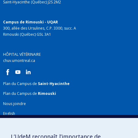
Saint-Hyacinthe (Québec) J2S 2M2
Campus de Rimouski - UQAR
300, allée des Ursulines, C.P. 3300, succ. A
Rimouski (Québec) G5L 3A1
HÔPITAL VÉTÉRINAIRE
chuv.umontreal.ca
Plan du Campus de
Saint-Hyacinthe
Plan du Campus de
Rimouski
Nous joindre
English
Répertoire FMV
Plan du site
L’UdeM reconnaît l’importance de