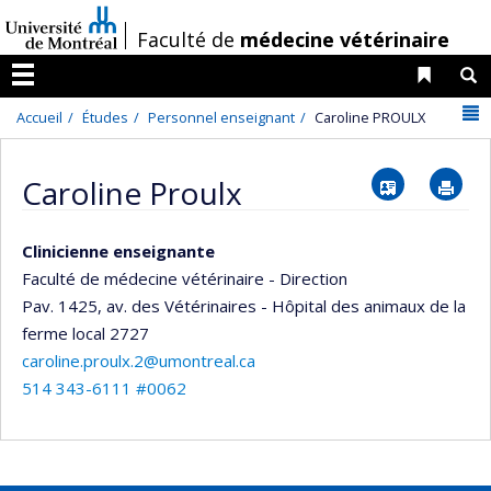
Passer
/
Faculté de
médecine vétérinaire
au
contenu
Liens 
R
Menu
N
Accueil
Études
Personnel enseignant
Caroline PROULX
Vcard
Im
Caroline Proulx
Clinicienne enseignante
Faculté de médecine vétérinaire - Direction
Pav. 1425, av. des Vétérinaires - Hôpital des animaux de la
ferme
local 2727
caroline.proulx.2@umontreal.ca
514 343-6111 #0062