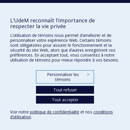
Répertoire FMV
Plan du site
L’UdeM reconnaît l’importance de
respecter la vie privée
Accessibilité
L’utilisation de témoins nous permet d’améliorer et de
Gabarits et image de marque
personnaliser votre expérience Web. Certains témoins
sont obligatoires pour assurer le fonctionnement et la
Agenda FMV & calendrier académique
sécurité du site Web, alors que d’autres enregistrent vos
préférences. En acceptant tout, vous consentez à notre
La Faculté de médecine vétérinaire de l'Université de Montréal détient
utilisation de témoins pour mieux répondre à vos besoins.
l'agrément complet
de l'
AVMA
et est membre de l'
AAVMC
.
Personnaliser les
>
témoins
Tout refuser
Tout accepter
Confidentialité
Voir notre
politique de confidentialité
et nos
conditions
Conditions d’utilisation
d’utilisation
.
Paramètres des témoins
Université de