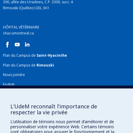
300, allée des Ursulines, C.P. 3300, succ. A
Rimouski (Québec) G5L 3A1
HÔPITAL VÉTÉRINAIRE
chuv.umontreal.ca
Plan du Campus de
Saint-Hyacinthe
Plan du Campus de
Rimouski
Nous joindre
English
Répertoire FMV
Plan du site
L’UdeM reconnaît l’importance de
respecter la vie privée
Accessibilité
L’utilisation de témoins nous permet d’améliorer et de
Gabarits et image de marque
personnaliser votre expérience Web. Certains témoins
sont obligatoires pour assurer le fonctionnement et la
Agenda FMV & calendrier académique