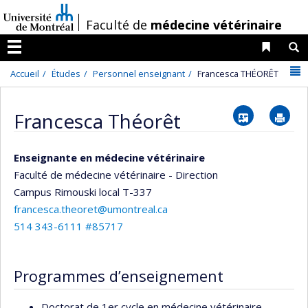
Passer
/
Faculté de
médecine vétérinaire
au
contenu
Liens 
R
Menu
N
Accueil
Études
Personnel enseignant
Francesca THÉORÊT
Vcard
Im
Francesca Théorêt
Enseignante en médecine vétérinaire
Faculté de médecine vétérinaire - Direction
Campus Rimouski
local T-337
francesca.theoret@umontreal.ca
514 343-6111 #85717
Programmes d’enseignement
Doctorat de 1er cycle en médecine vétérinaire –