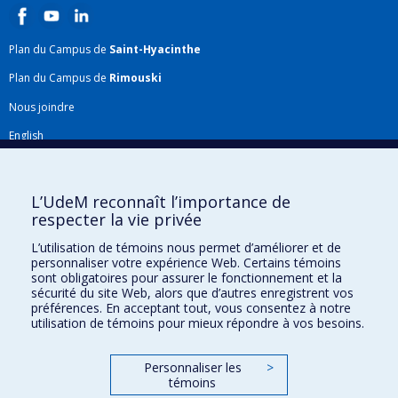
Plan du Campus de
Saint-Hyacinthe
Plan du Campus de
Rimouski
Nous joindre
English
Répertoire FMV
Plan du site
L’UdeM reconnaît l’importance de
respecter la vie privée
Accessibilité
L’utilisation de témoins nous permet d’améliorer et de
Gabarits et image de marque
personnaliser votre expérience Web. Certains témoins
sont obligatoires pour assurer le fonctionnement et la
Agenda FMV & calendrier académique
sécurité du site Web, alors que d’autres enregistrent vos
préférences. En acceptant tout, vous consentez à notre
La Faculté de médecine vétérinaire de l'Université de Montréal détient
utilisation de témoins pour mieux répondre à vos besoins.
l'agrément complet
de l'
AVMA
et est membre de l'
AAVMC
.
Personnaliser les
>
témoins