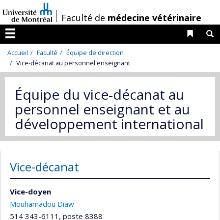
Passer
/
Faculté de
médecine vétérinaire
au
contenu
Liens 
R
Menu
Accueil
Faculté
Équipe de direction
Vice-décanat au personnel enseignant
Équipe du vice-décanat au
personnel enseignant et au
développement international
Vice-décanat
Vice-doyen
Mouhamadou Diaw
514 343-6111, poste 8388