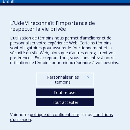
English
Répertoire FMV
Plan du site
L’UdeM reconnaît l’importance de
respecter la vie privée
Accessibilité
L’utilisation de témoins nous permet d’améliorer et de
Gabarits et image de marque
personnaliser votre expérience Web. Certains témoins
sont obligatoires pour assurer le fonctionnement et la
Agenda FMV & calendrier académique
sécurité du site Web, alors que d’autres enregistrent vos
préférences. En acceptant tout, vous consentez à notre
La Faculté de médecine vétérinaire de l'Université de Montréal détient
utilisation de témoins pour mieux répondre à vos besoins.
l'agrément complet
de l'
AVMA
et est membre de l'
AAVMC
.
Personnaliser les
>
témoins
Tout refuser
Tout accepter
Confidentialité
Voir notre
politique de confidentialité
et nos
conditions
Conditions d’utilisation
d’utilisation
.
Paramètres des témoins
Université de