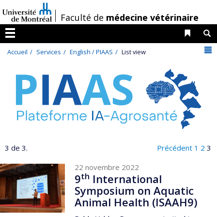
Passer
/
Faculté de
médecine vétérinaire
au
contenu
Liens 
R
Menu
N
Accueil
Services
English / PIAAS
List view
3 de 3.
Précédent
1
2
3
22 novembre 2022
th
9
International
Symposium on Aquatic
Animal Health (ISAAH9)