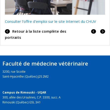
Consulter l'offre d'emploi sur le site Internet du CHUV
Portrai
Portrai
Retour à la liste complète des
précéd
suivan
portraits
Faculté de médecine vétérinaire
3200, rue Sicotte
Saint-Hyacinthe (Québec) J2S 2M2
Campus de Rimouski - UQAR
300, allée des Ursulines, C.P. 3300, succ. A
Rimouski (Québec) G5L 3A1