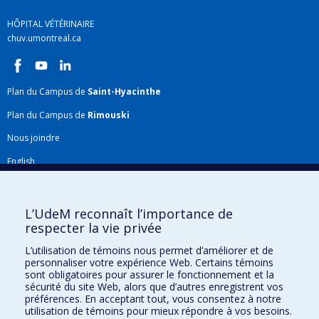
HÔPITAL VÉTÉRINAIRE
chuv.umontreal.ca
Plan du Campus de
Saint-Hyacinthe
Plan du Campus de
Rimouski
Nous joindre
English
Répertoire FMV
Plan du site
L’UdeM reconnaît l’importance de
respecter la vie privée
Accessibilité
L’utilisation de témoins nous permet d’améliorer et de
Gabarits et image de marque
personnaliser votre expérience Web. Certains témoins
sont obligatoires pour assurer le fonctionnement et la
Agenda FMV & calendrier académique
sécurité du site Web, alors que d’autres enregistrent vos
préférences. En acceptant tout, vous consentez à notre
La Faculté de médecine vétérinaire de l'Université de Montréal détient
utilisation de témoins pour mieux répondre à vos besoins.
l'agrément complet
de l'
AVMA
et est membre de l'
AAVMC
.