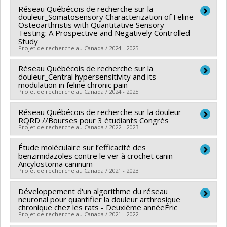
Réseau Québécois de recherche sur la
Chercheur principal :
Louis Gendron
douleur_Somatosensory Characterization of Feline
Co-chercheurs :
Éric Troncy
Osteoarthristis with Quantitative Sensory
Testing: A Prospective and Negatively Controlled
Sources de financement :
FRQS/Fonds de recherche
Study
du Québec - Santé (FRSQ)
Projet de recherche au Canada / 2024 - 2025
Programmes de subvention :
PVXXXXXX-Réseaux
Réseau Québécois de recherche sur la
Chercheur principal :
Louis Gendron
thématiques de recherche
douleur_Central hypersensitivity and its
Co-chercheurs :
Éric Troncy
modulation in feline chronic pain
Projet de recherche au Canada / 2024 - 2025
Sources de financement :
FRQS/Fonds de recherche
du Québec - Santé (FRSQ)
Réseau Québécois de recherche sur la douleur-
Chercheur principal :
Louis Gendron
Programmes de subvention :
RQRD //Bourses pour 3 étudiants Congrès
PVXXXXXX-Réseaux
Co-chercheurs :
Éric Troncy
Projet de recherche au Canada / 2022 - 2023
thématiques de recherche
Sources de financement :
FRQS/Fonds de recherche
Étude moléculaire sur l’efficacité des
Sources de financement :
FRQS/Fonds de recherche
du Québec - Santé (FRSQ)
benzimidazoles contre le ver à crochet canin
du Québec - Santé (FRSQ)
Programmes de subvention :
Ancylostoma caninum
PVXXXXXX-Réseaux
Projet de recherche au Canada / 2021 - 2023
Programmes de subvention :
PVXXXXXX-Réseaux
thématiques de recherche
thématiques de recherche
Développement d'un algorithme du réseau
Chercheur principal :
Éric Troncy
neuronal pour quantifier la douleur arthrosique
Co-chercheurs :
Pablo Godoy
chronique chez les rats - Deuxième annéeÉric
Projet de recherche au Canada / 2021 - 2022
Ancylostoma caninum
est un nématode gastro-