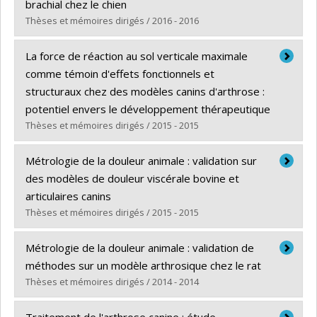
Lien vers le document dans Papyrus
brachial chez le chien
Thèses et mémoires dirigés / 2016 - 2016
Diplômé(e) :
Choquette, Amélie
La force de réaction au sol verticale maximale
Cycle :
Maîtrise
comme témoin d'effets fonctionnels et
Diplôme obtenu :
M. Sc.
structuraux chez des modèles canins d'arthrose :
Lien vers le document dans Papyrus
potentiel envers le développement thérapeutique
Thèses et mémoires dirigés / 2015 - 2015
Diplômé(e) :
Moreau, Maxim
Métrologie de la douleur animale : validation sur
Cycle :
Doctorat
des modèles de douleur viscérale bovine et
Diplôme obtenu :
Ph. D.
articulaires canins
Lien vers le document dans Papyrus
Thèses et mémoires dirigés / 2015 - 2015
Diplômé(e) :
Rialland, Pascale
Métrologie de la douleur animale : validation de
Cycle :
Doctorat
méthodes sur un modèle arthrosique chez le rat
Diplôme obtenu :
Ph. D.
Thèses et mémoires dirigés / 2014 - 2014
Lien vers le document dans Papyrus
Diplômé(e) :
Gervais, Julie