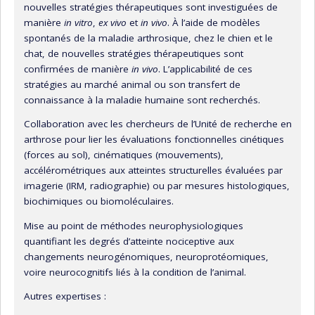
nouvelles stratégies thérapeutiques sont investiguées de
chats arthrosiques, leur état de sensibilité et leur degré de
manière
in vitro
,
ex vivo
et
in vivo
. À l’aide de modèles
réponse à différentes thérapies à venir sur le marché
spontanés de la maladie arthrosique, chez le chien et le
Nord-Américain.
chat, de nouvelles stratégies thérapeutiques sont
confirmées de manière
in vivo
. L’applicabilité de ces
stratégies au marché animal ou son transfert de
connaissance à la maladie humaine sont recherchés.
Collaboration avec les chercheurs de l’Unité de recherche en
arthrose pour lier les évaluations fonctionnelles cinétiques
(forces au sol), cinématiques (mouvements),
accélérométriques aux atteintes structurelles évaluées par
imagerie (IRM, radiographie) ou par mesures histologiques,
biochimiques ou biomoléculaires.
Mise au point de méthodes neurophysiologiques
quantifiant les degrés d’atteinte nociceptive aux
changements neurogénomiques, neuroprotéomiques,
voire neurocognitifs liés à la condition de l’animal.
Autres expertises :