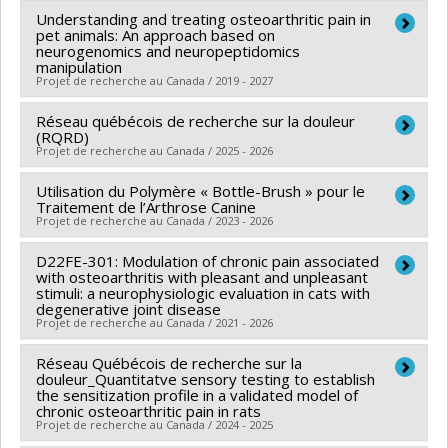
Lien vers le document dans Papyrus
Understanding and treating osteoarthritic pain in
pet animals: An approach based on
neurogenomics and neuropeptidomics
manipulation
Projet de recherche au Canada / 2019 - 2027
Réseau québécois de recherche sur la douleur
Chercheur principal :
Éric Troncy
(RQRD)
Sources de financement :
CRSNG/Conseil de
Projet de recherche au Canada / 2025 - 2026
recherches en sciences naturelles et génie du Canada
Utilisation du Polymère « Bottle-Brush » pour le
Chercheur principal :
Louis Gendron
(CRSNG)
Traitement de l’Arthrose Canine
Co-chercheurs :
Éric Troncy
Programmes de subvention :
Projet de recherche au Canada / 2023 - 2026
PVX20965-(RGP)
Sources de financement :
FRQS/Fonds de recherche
Programme de subvention à la découverte individuelle
D22FE-301: Modulation of chronic pain associated
Chercheur principal :
Éric Troncy
du Québec - Santé (FRSQ)
ou de groupe
with osteoarthritis with pleasant and unpleasant
Sources de financement :
Technologies PharmaLube
Programmes de subvention :
stimuli: a neurophysiologic evaluation in cats with
PVXXXXXX-Réseaux
degenerative joint disease
inc.
thématiques de recherche
Projet de recherche au Canada / 2021 - 2026
Programmes de subvention :
Réseau Québécois de recherche sur la
Chercheur principal :
Aude Castel
douleur_Quantitatve sensory testing to establish
Co-chercheurs :
Éric Troncy
the sensitization profile in a validated model of
chronic osteoarthritic pain in rats
Sources de financement :
Morris Animal foundation
Projet de recherche au Canada / 2024 - 2025
Programmes de subvention :