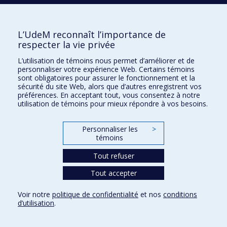
Éric Troncy - La figure de l'intellectuel
Cette vidéo a été réalisée dans le cadre du projet
L’UdeM reconnaît l’importance de
"Paroles de chercheur-es" qui a permis de recueillir
respecter la vie privée
les impressions de 41 chercheur-es québécois-es
L’utilisation de témoins nous permet d’améliorer et de
sur quatre thématiques liées à l'importance et la
personnaliser votre expérience Web. Certains témoins
fonction de la recherche indépendante dans la
sont obligatoires pour assurer le fonctionnement et la
société, soient : L'université, La recherche
sécurité du site Web, alors que d’autres enregistrent vos
indépendante, La figure de l'intellectuel et Menaces
préférences. En acceptant tout, vous consentez à notre
et périls.
utilisation de témoins pour mieux répondre à vos besoins.
Personnaliser les
>
témoins
Consultez cette fiche sur :
Tout refuser
Vitrine de la recherche
Tout accepter
Répertoire des experts à l’intention des médias
Voir notre
politique de confidentialité
et nos
conditions
d’utilisation
.