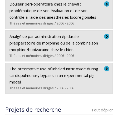
Diplômé(e) :
Morin, Valérie
Douleur péri-opératoire chez le cheval :
Cycle :
Maîtrise
problématique de son évaluation et de son
Diplôme obtenu :
M. Sc.
contrôle à l'aide des anesthésies locorégionales
Lien vers le document dans Papyrus
Thèses et mémoires dirigés / 2006 - 2006
Diplômé(e) :
Bussières, Geneviève
Analgésie par administration épidurale
Cycle :
Maîtrise
préopératoire de morphine ou de la combinaison
Diplôme obtenu :
M. Sc.
morphine/bupivacaïne chez le chien
Lien vers le document dans Papyrus
Thèses et mémoires dirigés / 2006 - 2006
Diplômé(e) :
Kona-Boun, Jean-Jacques
The preemptive use of inhaled nitric oxide during
Cycle :
Maîtrise
cardiopulmonary bypass in an experimental pig
Diplôme obtenu :
M. Sc.
model
Lien vers le document dans Papyrus
Thèses et mémoires dirigés / 2006 - 2006
Diplômé(e) :
Pang, Daniel
Cycle :
Maîtrise
Projets de recherche
Tout déplier
Diplôme obtenu :
M. Sc.