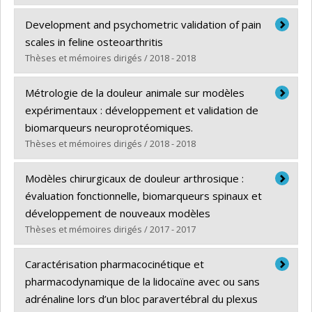
Diplômé(e) :
Cristofanilli, Katrine Ann
Development and psychometric validation of pain
Cycle :
Maîtrise
scales in feline osteoarthritis
Diplôme obtenu :
M. Sc.
Thèses et mémoires dirigés / 2018 - 2018
Lien vers le document dans Papyrus
Diplômé(e) :
Klinck, Mary P.
Métrologie de la douleur animale sur modèles
Cycle :
Doctorat
expérimentaux : développement et validation de
Diplôme obtenu :
Ph. D.
biomarqueurs neuroprotéomiques.
Lien vers le document dans Papyrus
Thèses et mémoires dirigés / 2018 - 2018
Diplômé(e) :
Otis, Colombe
Modèles chirurgicaux de douleur arthrosique :
Cycle :
Doctorat
évaluation fonctionnelle, biomarqueurs spinaux et
Diplôme obtenu :
Ph. D.
développement de nouveaux modèles
Lien vers le document dans Papyrus
Thèses et mémoires dirigés / 2017 - 2017
Diplômé(e) :
Gervais, Julie Anne
Caractérisation pharmacocinétique et
Cycle :
Maîtrise
pharmacodynamique de la lidocaïne avec ou sans
Diplôme obtenu :
M. Sc.
adrénaline lors d’un bloc paravertébral du plexus