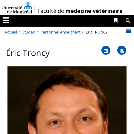
Passer
/
Faculté de
médecine vétérinaire
au
contenu
Liens 
R
Menu
N
Accueil
Études
Personnel enseignant
Éric TRONCY
Vcard
Im
Éric Troncy