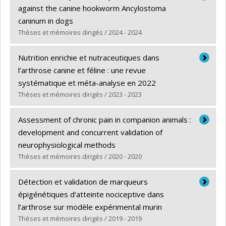
Cycle :
Doctorat
against the canine hookworm Ancylostoma
Diplôme obtenu :
Ph. D.
caninum in dogs
Lien vers le document dans Papyrus
Thèses et mémoires dirigés / 2024 - 2024
Diplômé(e) :
Nezami, Roxana
Nutrition enrichie et nutraceutiques dans
Cycle :
Maîtrise
l’arthrose canine et féline : une revue
Diplôme obtenu :
M. Sc.
systématique et méta-analyse en 2022
Lien vers le document dans Papyrus
Thèses et mémoires dirigés / 2023 - 2023
Diplômé(e) :
Barbeau-Grégoire, Maude
Assessment of chronic pain in companion animals :
Cycle :
Maîtrise
development and concurrent validation of
Diplôme obtenu :
M. Sc.
neurophysiological methods
Lien vers le document dans Papyrus
Thèses et mémoires dirigés / 2020 - 2020
Diplômé(e) :
Paglerani Monteiro Steagall, Beatriz
Détection et validation de marqueurs
Cycle :
Doctorat
épigénétiques d’atteinte nociceptive dans
Diplôme obtenu :
Ph. D.
l’arthrose sur modèle expérimental murin
Lien vers le document dans Papyrus
Thèses et mémoires dirigés / 2019 - 2019