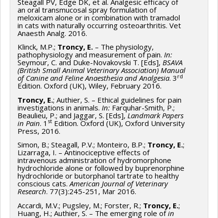
Steagall PV, Edge DK, et al. Analgesic efficacy of
an oral transmucosal spray formulation of
meloxicam alone or in combination with tramadol
in cats with naturally occurring osteoarthritis. Vet
Anaesth Analg. 2016.
Klinck, M.P.;
Troncy, E.
– The physiology,
pathophysiology and measurement of pain.
In:
Seymour, C. and Duke-Novakovski T. [Eds],
BSAVA
(British Small Animal Veterinary Association) Manual
rd
of Canine and Feline Anaesthesia and Analgesia
. 3
Edition. Oxford (UK), Wiley, February 2016.
Troncy, E.
; Authier, S. – Ethical guidelines for pain
investigations in animals.
In:
Farquhar-Smith, P.;
Beaulieu, P.; and Jaggar, S. [Eds],
Landmark Papers
st
in Pain
. 1
Edition. Oxford (UK), Oxford University
Press, 2016.
Simon, B.; Steagall, P.V.; Monteiro, B.P.;
Troncy, E.
;
Lizarraga, I. – Antinociceptive effects of
intravenous administration of hydromorphone
hydrochloride alone or followed by buprenorphine
hydrochloride or butorphanol tartrate to healthy
conscious cats.
American Journal of Veterinary
Research
. 77(3):245-251, Mar 2016.
Accardi, M.V.; Pugsley, M.; Forster, R.;
Troncy, E.
;
Huang, H.; Authier, S. – The emerging role of
in