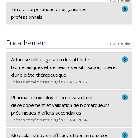
Tout déplier
Titres : corporations et organismes
professionnels
Ordre des médecins vétérinaires du Québec
Encadrement
Tout déplier
Arthrose féline : gestion des atteintes
biomécaniques et de neuro-sensibilisation, intérêt
d’une diète thérapeutique
Thèses et mémoires dirigés / 2026 - 2026
Diplômé(e) :
Lefort-Holguin, Manuela
Pharmaco-toxicologie cardiovasculaire :
Cycle :
Maîtrise
développement et validation de biomarqueurs
Diplôme obtenu :
M. Sc.
précliniques d'effets secondaires
Lien vers le document dans Papyrus
Thèses et mémoires dirigés / 2024 - 2024
Diplômé(e) :
Boulay, Emmanuel
Molecular study on efficacy of benzimidazoles