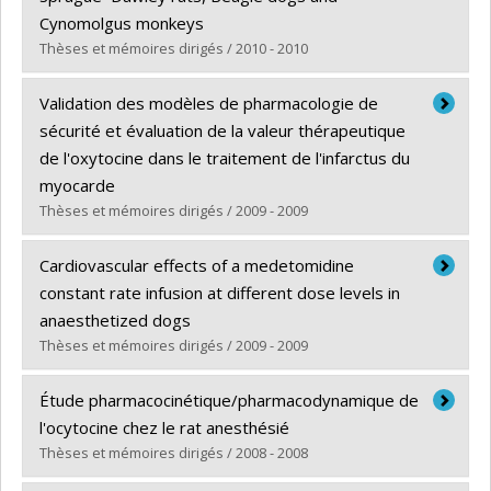
Cynomolgus monkeys
Thèses et mémoires dirigés / 2010 - 2010
Diplômé(e) :
S.Legaspi, Margarita
Validation des modèles de pharmacologie de
Cycle :
Maîtrise
sécurité et évaluation de la valeur thérapeutique
Diplôme obtenu :
M. Sc.
de l'oxytocine dans le traitement de l'infarctus du
Lien vers le document dans Papyrus
myocarde
Thèses et mémoires dirigés / 2009 - 2009
Diplômé(e) :
Authier, Simon
Cardiovascular effects of a medetomidine
Cycle :
Doctorat
constant rate infusion at different dose levels in
Diplôme obtenu :
Ph. D.
anaesthetized dogs
Lien vers le document dans Papyrus
Thèses et mémoires dirigés / 2009 - 2009
Diplômé(e) :
Kaartinen, Johanna
Étude pharmacocinétique/pharmacodynamique de
Cycle :
Maîtrise
l'ocytocine chez le rat anesthésié
Diplôme obtenu :
M. Sc.
Thèses et mémoires dirigés / 2008 - 2008
Lien vers le document dans Papyrus