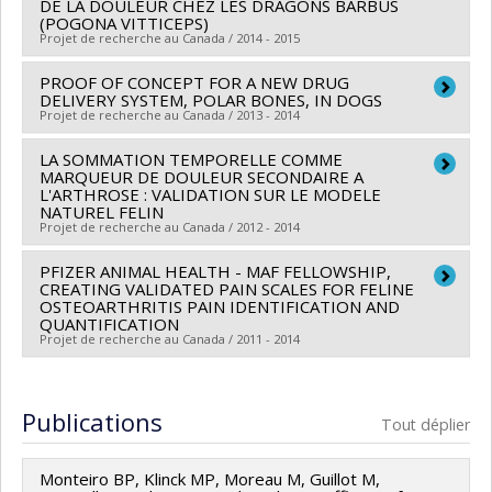
DE LA DOULEUR CHEZ LES DRAGONS BARBUS
(POGONA VITTICEPS)
Projet de recherche au Canada / 2014 - 2015
PROOF OF CONCEPT FOR A NEW DRUG
Chercheur principal :
Paulo Steagall
DELIVERY SYSTEM, POLAR BONES, IN DOGS
Co-chercheurs :
Éric Troncy
Projet de recherche au Canada / 2013 - 2014
Sources de financement :
Société zoologique de
LA SOMMATION TEMPORELLE COMME
Chercheur principal :
Éric Troncy
Granby
MARQUEUR DE DOULEUR SECONDAIRE A
Sources de financement :
CRSNG/Conseil de
Programmes de subvention :
L'ARTHROSE : VALIDATION SUR LE MODELE
NATUREL FELIN
recherches en sciences naturelles et génie du Canada
Projet de recherche au Canada / 2012 - 2014
(CRSNG) , PRODUITS KOOLPETS INC.
Programmes de subvention :
PFIZER ANIMAL HEALTH - MAF FELLOWSHIP,
PV128974-(EGP)
Chercheur principal :
Éric Troncy
CREATING VALIDATED PAIN SCALES FOR FELINE
Programme de subvention d'engagement partenarial ,
Co-chercheurs :
Roger Lecomte
OSTEOARTHRITIS PAIN IDENTIFICATION AND
QUANTIFICATION
Sources de financement :
CRSNG/Conseil de
Projet de recherche au Canada / 2011 - 2014
recherches en sciences naturelles et génie du Canada
(CRSNG) , Arthrolab Inc.
Chercheur principal :
Éric Troncy
Programmes de subvention :
PVX20973-(RDC-CRD)
Sources de financement :
Morris Animal foundation
Publications
Tout déplier
Partenariat de recherche / Subvention de recherche
Programmes de subvention :
et développement coopérative ,
Monteiro BP, Klinck MP, Moreau M, Guillot M,