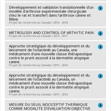
Programmes de subvention :
PVXXXXXX-Réseaux
(SNPs) au niveau du gène isotype 1 de la b-tubuline
Développement et validation translationnelle d'un
Chercheur principal :
Éric Troncy
thématiques de recherche
modèle d'arthrose expérimentale chirurgicale
d’
A. caninum
, marqueur moléculaire associé au
Co-chercheurs :
Sylvain Chemtob
chez le rat et transfert dans l'arthrose canine et
mécanisme de résistance chez les nématodes contre
féline
Sources de financement :
CRSNG/Conseil de
Projet de recherche au Canada / 2016 - 2018
les BZs, y compris le FBZ.
recherches en sciences naturelles et génie du Canada
(CRSNG)
METROLOGY AND CONTROL OF ARTHITIC PAIN
Chercheur principal :
Éric Troncy
Projet de recherche au Canada / 2013 - 2017
Programmes de subvention :
PVX20965-(RGP)
Co-chercheurs :
Bertrand Lussier
Programme de subvention à la découverte individuelle
Approche stratégique du développement et du
Chercheur principal :
Éric Troncy
lancement de l'oclacitinib au Canada, une
ou de groupe
Co-chercheurs :
Sylvain Chemtob
médicament d'une nouvelle classe thérapeutique
contre le prurit associé à la dermatite atopique
canine.
Projet de recherche au Canada / 2015 - 2016
Approche stratégique du développement et du
Chercheur principal :
Éric Troncy
lancement de l'oclacitinib au Canada, un
Sources de financement :
MITACS Inc. , Ministère
médicament d'une nouvelle classe thérapeutique
contre le prurit associé à la dermatite atopique
Économie et Innovation
canine.
Programmes de subvention :
PVXXXXXX-Stage
Projet de recherche au Canada / 2015 - 2016
Élévation Québec - MITACS , PVXXXXXX-Prog. soutien
MESURE DU SEUIL NOCICEPTIF THERMIQUE
Chercheur principal :
Éric Troncy
rech (PSR v1B): Soutien à des projets rech. (Mitacs)
COMME MODALITE D'EVALUATION OBJECTIVE