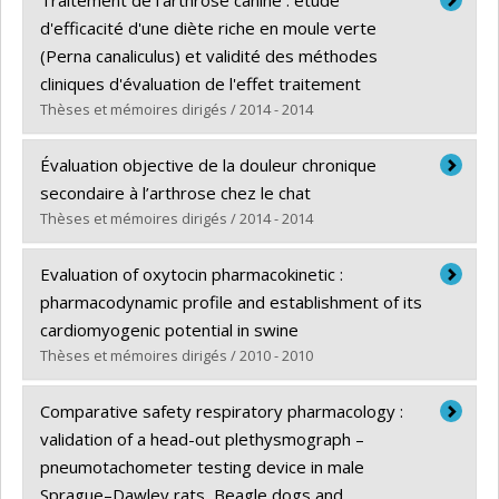
Traitement de l'arthrose canine : étude
Cycle :
Maîtrise
d'efficacité d'une diète riche en moule verte
Diplôme obtenu :
M. Sc.
(Perna canaliculus) et validité des méthodes
Lien vers le document dans Papyrus
cliniques d'évaluation de l'effet traitement
Thèses et mémoires dirigés / 2014 - 2014
Diplômé(e) :
Bichot, Sylvain
Évaluation objective de la douleur chronique
Cycle :
Maîtrise
secondaire à l’arthrose chez le chat
Diplôme obtenu :
M. Sc.
Thèses et mémoires dirigés / 2014 - 2014
Lien vers le document dans Papyrus
Diplômé(e) :
Guillot, Martin
Evaluation of oxytocin pharmacokinetic :
Cycle :
Doctorat
pharmacodynamic profile and establishment of its
Diplôme obtenu :
Ph. D.
cardiomyogenic potential in swine
Lien vers le document dans Papyrus
Thèses et mémoires dirigés / 2010 - 2010
Diplômé(e) :
Ybarra Navarro, Norma Thelma
Comparative safety respiratory pharmacology :
Cycle :
Doctorat
validation of a head-out plethysmograph –
Diplôme obtenu :
Ph. D.
pneumotachometer testing device in male
Lien vers le document dans Papyrus
Sprague–Dawley rats, Beagle dogs and