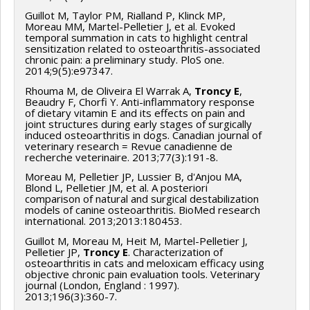
Guillot M, Taylor PM, Rialland P, Klinck MP,
Moreau MM, Martel-Pelletier J, et al. Evoked
temporal summation in cats to highlight central
sensitization related to osteoarthritis-associated
chronic pain: a preliminary study. PloS one.
2014;9(5):e97347.
Rhouma M, de Oliveira El Warrak A,
Troncy E
,
Beaudry F, Chorfi Y. Anti-inflammatory response
of dietary vitamin E and its effects on pain and
joint structures during early stages of surgically
induced osteoarthritis in dogs. Canadian journal of
veterinary research = Revue canadienne de
recherche veterinaire. 2013;77(3):191-8.
Moreau M, Pelletier JP, Lussier B, d'Anjou MA,
Blond L, Pelletier JM, et al. A posteriori
comparison of natural and surgical destabilization
models of canine osteoarthritis. BioMed research
international. 2013;2013:180453.
Guillot M, Moreau M, Heit M, Martel-Pelletier J,
Pelletier JP,
Troncy E
. Characterization of
osteoarthritis in cats and meloxicam efficacy using
objective chronic pain evaluation tools. Veterinary
journal (London, England : 1997).
2013;196(3):360-7.