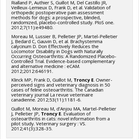
Rialland P, Authier S, Guillot M, Del Castillo JR,
Veilleux-Lemieux D, Frank D, et al. Validation of
orthopedic postoperative pain assessment
methods for dogs: a prospective, blinded,
randomized, placebo-controlled study. PloS one.
2012;7(11):e49480.
Moreau M, Lussier B, Pelletier JP, Martel-Pelletier
J, Bedard C, Gauvin D, et al. Brachystemma
calycinum D. Don Effectively Reduces the
Locomotor Disability in Dogs with Naturally
Occurring Osteoarthritis: A Randomized Placebo-
Controlled Trial. Evidence-based complementary
and alternative medicine : eCAM.
2012;2012:646191.
Klinck MP, Frank D, Guillot M,
Troncy E
. Owner-
perceived signs and veterinary diagnosis in 50
cases of feline osteoarthritis. The Canadian
veterinary journal La revue veterinaire
canadienne. 2012;53(11):1181-6.
Guillot M, Moreau M, d'Anjou MA, Martel-Pelletier
J, Pelletier JP,
Troncy E
. Evaluation of
osteoarthritis in cats: novel information from a
pilot study. Veterinary surgery : VS.
2012;41(3):328-35.