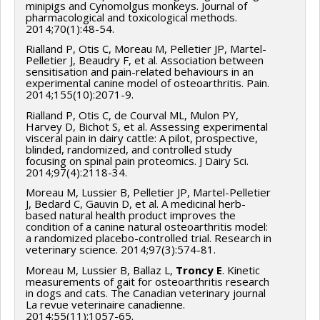
minipigs and Cynomolgus monkeys. Journal of
pharmacological and toxicological methods.
2014;70(1):48-54.
Rialland P, Otis C, Moreau M, Pelletier JP, Martel-
Pelletier J, Beaudry F, et al. Association between
sensitisation and pain-related behaviours in an
experimental canine model of osteoarthritis. Pain.
2014;155(10):2071-9.
Rialland P, Otis C, de Courval ML, Mulon PY,
Harvey D, Bichot S, et al. Assessing experimental
visceral pain in dairy cattle: A pilot, prospective,
blinded, randomized, and controlled study
focusing on spinal pain proteomics. J Dairy Sci.
2014;97(4):2118-34.
Moreau M, Lussier B, Pelletier JP, Martel-Pelletier
J, Bedard C, Gauvin D, et al. A medicinal herb-
based natural health product improves the
condition of a canine natural osteoarthritis model:
a randomized placebo-controlled trial. Research in
veterinary science. 2014;97(3):574-81.
Moreau M, Lussier B, Ballaz L,
Troncy E
. Kinetic
measurements of gait for osteoarthritis research
in dogs and cats. The Canadian veterinary journal
La revue veterinaire canadienne.
2014;55(11):1057-65.