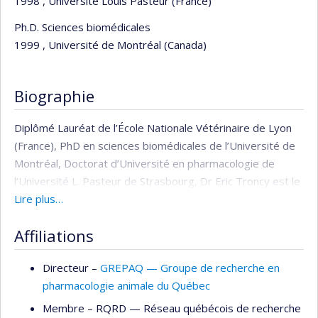
1998 , Université Louis Pasteur (France)
Ph.D. Sciences biomédicales
1999 , Université de Montréal (Canada)
Biographie
Diplômé Lauréat de l’École Nationale Vétérinaire de Lyon
(France), PhD en sciences biomédicales de l’Université de
Montréal, Doctorat d’Université en pharmacologie de
l’Université L. Pasteur de Strasbourg, Dr Eric Troncy est le
Directeur du Groupe de recherche en pharmacologie
Lire plus…
animale du Québec (GREPAQ) à la Faculté de médecine
Affiliations
vétérinaire de l’Université de Montréal. Ses centres
d’intérêt en recherche portent sur la métrologie de la
Directeur –
GREPAQ — Groupe de recherche en
douleur animale et son soulagement. Il a été reconnu
pharmacologie animale du Québec
comme « Vétérinaire de l’année 2001 » en France pour ses
efforts afin de promouvoir la prise en charge de la douleur
Membre –
RQRD — Réseau québécois de recherche