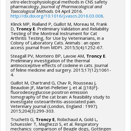
vitro
electrophysiological methods in CNS safety
pharmacology.
Journal of Pharmacological and
Toxicological Methods
. 04 April 2016.
http://dx.doi.org/10.1016/j.vascn.2016.03.008
.
Klinck MP, Rialland P, Guillot M, Moreau M, Frank
D,
Troncy E
. Preliminary Validation and Reliability
Testing of the Montreal Instrument for Cat
Arthritis Testing, for Use by Veterinarians, in a
Colony of Laboratory Cats. Animals : an open
access journal from MDPI. 2015;5(4):1252-67.
Steagall PV, Monteiro BP, Lavoie AM,
Troncy E
.
Preliminary investigation of the thermal
antinociceptive effects of codeine in cats. Journal
of feline medicine and surgery. 2015;17(12):1061-
4.
Guillot M, Chartrand G, Chav R, Rousseau J,
Beaudoin JF, Martel-Pelletier J, et al. [(18)F]-
fluorodeoxyglucose positron emission
tomography of the cat brain: A feasibility study to
investigate osteoarthritis-associated pain.
Veterinary journal (London, England : 1997).
2015;204(3):299-303.
Truchetti G,
Troncy E
, Robichaud A, Gold L,
Schuessler T, Maghezzi S, et al. Respiratory
mechanics: comparison of Beagle dogs, Gottingen