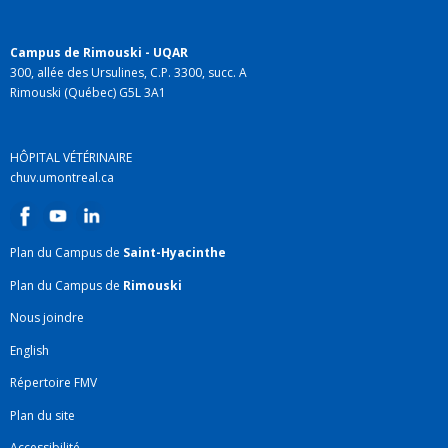
maladie humaine sont recherchés.
Collaboration avec les chercheurs de l’Unité de
Campus de Rimouski - UQAR
recherche en arthrose pour lier les évaluations
300, allée des Ursulines, C.P. 3300, succ. A
Rimouski (Québec) G5L 3A1
fonctionnelles cinétiques (forces au sol),
cinématiques (mouvements), accélérométriques
aux atteintes structurelles évaluées par imagerie
HÔPITAL VÉTÉRINAIRE
(IRM, radiographie) ou par mesures
chuv.umontreal.ca
histologiques, biochimiques ou biomoléculaires.
Mise au point de méthodes neurophysiologiques
Plan du Campus de
Saint-Hyacinthe
quantifiant les degrés d’atteinte nociceptive aux
changements neurogénomiques,
Plan du Campus de
Rimouski
neuroprotéomiques, voire neurocognitifs liés à la
Nous joindre
condition de l’animal.
English
Autres expertises :
Répertoire FMV
Pharmacologie des analgésiques et des
Plan du site
anesthésiques
Accessibilité