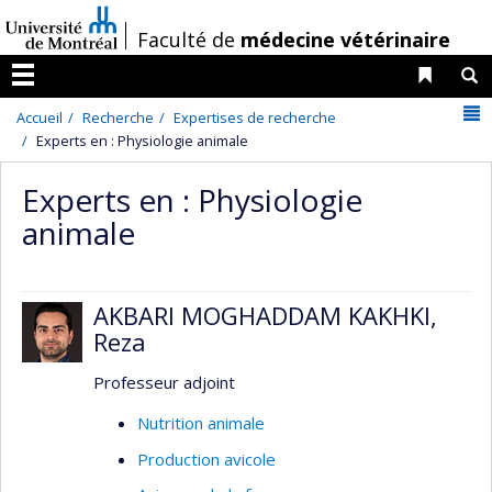
Passer
/
Faculté de
médecine vétérinaire
au
contenu
Liens 
R
Menu
N
Accueil
Recherche
Expertises de recherche
Experts en : Physiologie animale
Experts en : Physiologie
animale
AKBARI MOGHADDAM KAKHKI,
Reza
Professeur adjoint
Nutrition animale
Production avicole