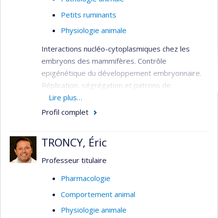
Petits ruminants
Physiologie animale
Interactions nucléo-cytoplasmiques chez les
embryons des mammifères. Contrôle
epigénétique du développement embryonnaire.
Réplication, ségrégation et patrons de
transmission de l'ADN mitochondrial. Étude des
Lire plus…
mécanismes en jeu dans la maturation des
Profil complet
ovocytes. Amélioration des techniques de
clonage et transgénisme animal. Caractériser les
TRONCY, Éric
mécanismes de reprogrammation génétique
dans le clonage animal et des cellules souches
Professeur titulaire
pluripotentes embryonnaires et induites
Pharmacologie
génétiquement.
Comportement animal
Intérêts de recherche
Physiologie animale