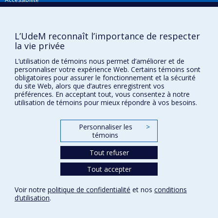
Métrologie de la douleur animale,
Gabarits et image de marque
particulièrement la douleur arthrosique
Agenda FMV & calendrier académique
L’UdeM reconnaît l’importance de respecter
Mesures psychométriques
la vie privée
La Faculté de médecine vétérinaire de l'Université de Montréal détient
Comportements animaux
l'agrément complet
de l'
AVMA
et est membre de l'
AAVMC
.
L’utilisation de témoins nous permet d’améliorer et de
Mesures physiologiques
personnaliser votre expérience Web. Certains témoins sont
obligatoires pour assurer le fonctionnement et la sécurité
Évaluations fonctionnelles, cinétique,
du site Web, alors que d’autres enregistrent vos
préférences. En acceptant tout, vous consentez à notre
cinématique, neurophysiologiques
utilisation de témoins pour mieux répondre à vos besoins.
Neuro-imagerie, EEG, Neurogénomique,
neuroprotéomique
Personnaliser les
>
témoins
Confidentialité
Neurocognition
Conditions d’utilisation
Tout refuser
Pharmacologie d'innocuité.
Paramètres des témoins
Université de
Tout accepter
Montréal
Voir notre
politique de confidentialité
et nos
conditions
d’utilisation
.