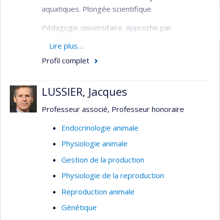
aquatiques. Plongée scientifique.
Pédagogie universitaire. Approche par
compétences.
Lire plus…
Physiopathologie et thérapie des ulcères
Profil complet
gastriques chez le cheval. Antibiothérapie et
thérapie de l'inflammation chez les chiens et les
LUSSIER, Jacques
chevaux. Pharmacocinétique de population de
divers médicaments vétérinaires. Utilisation des
Professeur associé, Professeur honoraire
bisphosphonates chez le cheval.
Endocrinologie animale
Physiologie animale
Gestion de la production
Physiologie de la reproduction
Reproduction animale
Génétique