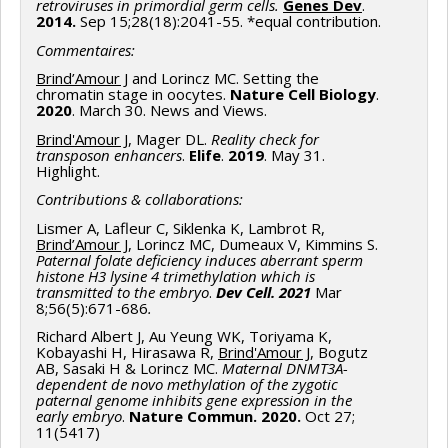
retroviruses in primordial germ cells.
Genes Dev
.
2014.
Sep 15;28(18):2041-55. *equal contribution.
Commentaires:
Brind’Amour J
and Lorincz MC. Setting the
chromatin stage in oocytes.
Nature Cell Biology
.
2020
. March 30. News and Views.
Brind'Amour J
, Mager DL.
Reality check for
transposon enhancers
.
Elife
.
2019
. May 31.
Highlight.
Contributions & collaborations:
Lismer A, Lafleur C, Siklenka K, Lambrot R,
Brind’Amour J
, Lorincz MC, Dumeaux V, Kimmins S.
Paternal folate deficiency induces aberrant sperm
histone H3 lysine 4 trimethylation which is
transmitted to the embryo
.
Dev Cell. 2021
Mar
8;56(5):671-686
.
Richard Albert J, Au Yeung WK, Toriyama K,
Kobayashi H, Hirasawa R,
Brind'Amour J
, Bogutz
AB, Sasaki H & Lorincz MC.
Maternal DNMT3A-
dependent de novo methylation of the zygotic
paternal genome inhibits gene expression in the
early embryo
.
Nature Commun. 2020.
Oct 27;
11(5417)