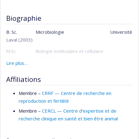
Biographie
B. Sc.
Microbiologie Université
Laval (2003)
M.Sc.
Biologie moléculaire et cellulaire
Université Laval (2005)
Lire plus…
Role of PARP-1 during early events following
Affiliations
UVB irradiation
Ph.D.
Medical Genetics
Membre –
CRRF — Centre de recherche en
University of British Columbia (2011)
reproduction et fertilité
Chromosome-specific telomere homeostasis
Membre –
CERCL — Centre d’expertise et de
recherche clinique en santé et bien être animal
Postdoc
Medical Genetics
University of British Columbia (2012-2019)