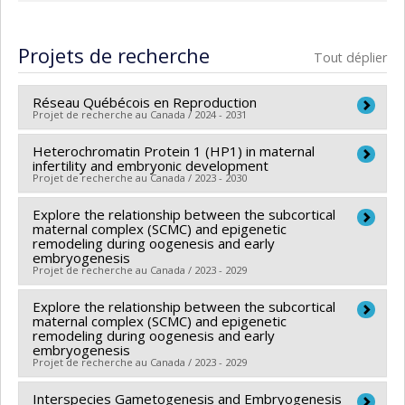
Projets de recherche
Tout déplier
Réseau Québécois en Reproduction
Projet de recherche au Canada / 2024 - 2031
Heterochromatin Protein 1 (HP1) in maternal
Chercheur principal :
Christopher A. Price
,
Derek
infertility and embryonic development
Boerboom
,
Jocelyn Dubuc
Projet de recherche au Canada / 2023 - 2030
Co-chercheurs :
Lawrence C. Smith
,
Bruce D. Murphy
,
Explore the relationship between the subcortical
Chercheur principal :
Julie Brind'Amour
Jacques Drouin
,
André Tremblay
,
Jean-Claude Labbé
,
maternal complex (SCMC) and epigenetic
Co-chercheurs :
Greg Fitzharris
Julie Lavoie
remodeling during oogenesis and early
,
Sébastien Buczinski
,
Simon Dufour
,
Greg
embryogenesis
Sources de financement :
IRSC/Instituts de recherche
Fitzharris
,
Alexandre Boyer
,
Kalidou Ndiaye
,
Serge
Projet de recherche au Canada / 2023 - 2029
en santé du Canada
McGraw
,
Mouhamadou Diaw
,
Gustavo Zamberlam
,
Programmes de subvention :
Explore the relationship between the subcortical
PVXXXXXX-(PJT)
Chercheur principal :
Julie Brind'Amour
Marianne Villettaz Robichaud
,
Sophie Petropoulos
,
maternal complex (SCMC) and epigenetic
Subvention Projet
Sources de financement :
CRSNG/Conseil de
Julie Hussin
,
Juan Carlos Arango Sabogal
,
Julie
remodeling during oogenesis and early
embryogenesis
recherches en sciences naturelles et génie du Canada
Brind'Amour
,
Guillaume St-Jean
,
Pablo Valdes Donoso
Projet de recherche au Canada / 2023 - 2029
(CRSNG)
,
Sarah Kimmins
,
Paul François
,
Anthony Estienne
,
Programmes de subvention :
Interspecies Gametogenesis and Embryogenesis
PVXXXXXX-(DGECR)
Chercheur principal :
Julie Brind'Amour
Isabella Nicola
,
Bernhard Payer
,
Nicolas Gévry
,