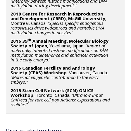
“Interplay between histone modifications and DNA
methylation during development.”
2018 Centre for Research in Reproduction
and Development (CRRD), McGill University
,
Montreal, Canada.
“Species-specific endogenous
retroviruses drive widespread and heritable DNA
methylation changes in oocytes
.”
th
2016
39
Annual Meeting. Molecular Biology
Society of Japan
, Yokohama, Japan.
“Impact of
maternally inherited histone modifications on DNA
methylation maintenance and enhancer activation
in the early embryo
.”
2016
Canadian Fertility and Andrology
Society (CFAS) Workshop
, Vancouver, Canada.
“Maternal epigenetic contribution to the early
embryo.”
2015
Stem Cell Network (SCN) OMICS
Workshop
, Toronto, Canada.
“Ultra-low-input
ChIP-seq for rare cell populations: expectations and
realities
.”
Prix et distinctions