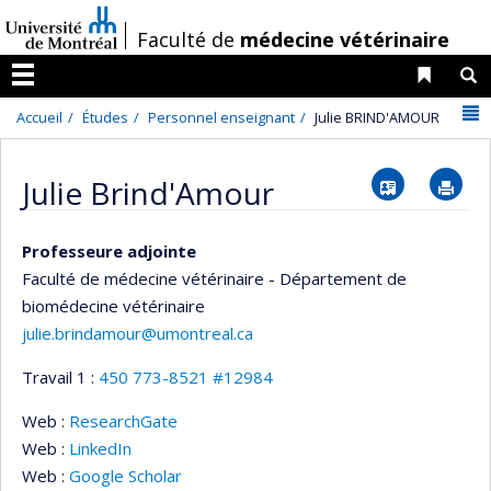
Passer
/
Faculté de
médecine vétérinaire
au
contenu
Liens 
R
Menu
N
Accueil
Études
Personnel enseignant
Julie BRIND'AMOUR
Vcard
Im
Julie Brind'Amour
Professeure adjointe
Faculté de médecine vétérinaire - Département de
biomédecine vétérinaire
julie.brindamour@umontreal.ca
Travail 1 :
450 773-8521 #12984
Web :
ResearchGate
Web :
LinkedIn
Web :
Google Scholar