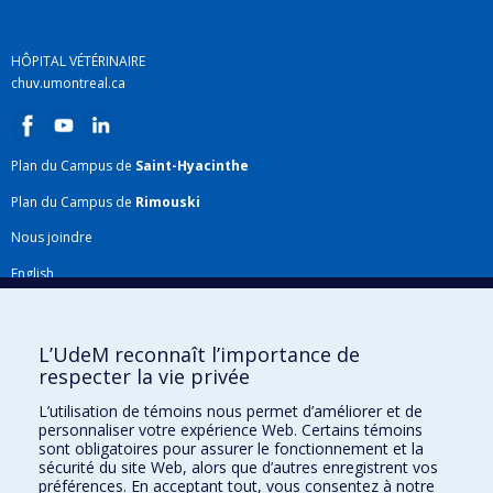
HÔPITAL VÉTÉRINAIRE
chuv.umontreal.ca
Plan du Campus de
Saint-Hyacinthe
Plan du Campus de
Rimouski
Nous joindre
English
Répertoire FMV
Plan du site
L’UdeM reconnaît l’importance de
respecter la vie privée
Accessibilité
L’utilisation de témoins nous permet d’améliorer et de
Gabarits et image de marque
personnaliser votre expérience Web. Certains témoins
sont obligatoires pour assurer le fonctionnement et la
Agenda FMV & calendrier académique
sécurité du site Web, alors que d’autres enregistrent vos
préférences. En acceptant tout, vous consentez à notre
La Faculté de médecine vétérinaire de l'Université de Montréal détient