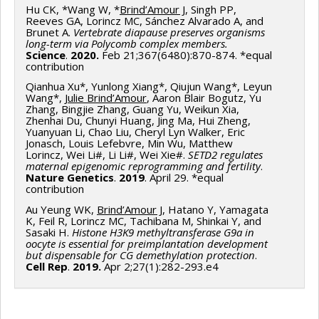
Hu CK, *Wang W, *
Brind’Amour J
, Singh PP,
Reeves GA, Lorincz MC, Sánchez Alvarado A, and
Brunet A.
Vertebrate diapause preserves organisms
long-term via Polycomb complex members.
Science
.
2020.
Feb 21;367(6480):870-874. *equal
contribution
Qianhua Xu*, Yunlong Xiang*, Qiujun Wang*, Leyun
Wang*,
Julie Brind’Amour
, Aaron Blair Bogutz, Yu
Zhang, Bingjie Zhang, Guang Yu, Weikun Xia,
Zhenhai Du, Chunyi Huang, Jing Ma, Hui Zheng,
Yuanyuan Li, Chao Liu, Cheryl Lyn Walker, Eric
Jonasch, Louis Lefebvre, Min Wu, Matthew
Lorincz, Wei Li#, Li Li#, Wei Xie#.
SETD2 regulates
maternal epigenomic reprogramming and fertility
.
Nature Genetics
.
2019
. April 29. *equal
contribution
Au Yeung WK,
Brind’Amour J
, Hatano Y, Yamagata
K, Feil R, Lorincz MC, Tachibana M, Shinkai Y, and
Sasaki H.
Histone H3K9 methyltransferase G9a in
oocyte is essential for preimplantation development
but dispensable for CG demethylation protection
.
Cell Rep
.
2019.
Apr 2;27(1):282-293.e4