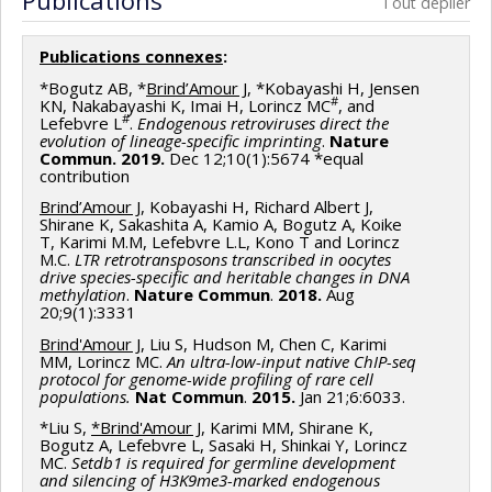
Tout déplier
Programmes de subvention :
PVXXXXXX-Stage
Gilbert
,
Mauro Silva
,
Karina Gutierrez
,
Werner Giehl
Accélération Québec - MITACS
Glanzner
Publications connexes
:
Sources de financement :
FRQNT/Fonds de recherche
*Bogutz AB, *
Brind’Amour J
, *Kobayashi H, Jensen
#
KN, Nakabayashi K, Imai H, Lorincz MC
, and
du Québec - Nature et technologies (FQRNT)
#
Lefebvre L
.
Endogenous retroviruses direct the
Programmes de subvention :
PVXXXXXX-(RS)
evolution of lineage-specific imprinting
.
Nature
Commun. 2019.
Dec 12;10(1):5674 *equal
Programme de regroupements stratégiques
contribution
Brind’Amour J
, Kobayashi H, Richard Albert J,
Shirane K, Sakashita A, Kamio A, Bogutz A, Koike
T, Karimi M.M, Lefebvre L.L, Kono T and Lorincz
M.C.
LTR retrotransposons transcribed in oocytes
drive species-specific and heritable changes in DNA
methylation
.
Nature Commun
.
2018.
Aug
20;9(1):3331
Brind'Amour J
, Liu S, Hudson M, Chen C, Karimi
MM, Lorincz MC.
An ultra-low-input native ChIP-seq
protocol for genome-wide profiling of rare cell
populations.
Nat Commun
.
2015.
Jan 21;6:6033.
*Liu S,
*Brind'Amour J
, Karimi MM, Shirane K,
Bogutz A, Lefebvre L, Sasaki H, Shinkai Y, Lorincz
MC.
Setdb1 is required for germline development
and silencing of H3K9me3-marked endogenous