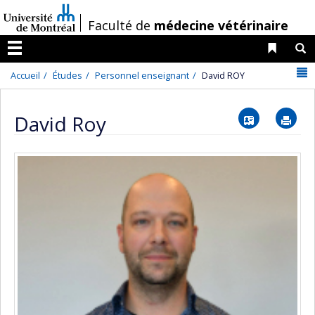
Passer
/
Faculté de
médecine vétérinaire
au
contenu
Liens 
R
Menu
N
Accueil
Études
Personnel enseignant
David ROY
Vcard
Im
David Roy