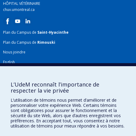
HÔPITAL VÉTÉRINAIRE
Frenette
,
Jean-Philippe Rocheleau
,
Marie-Pierre
chuv.umontreal.ca
Létourneau-Montminy
,
Sébastien Fournel
,
Maurice
Doyon
,
Shiv O Prasher
,
Paul Thomassin
,
Linda
Saucier
,
Vincent Burrus
,
Jonathan Perreault
,
Marie-
Plan du Campus de
Saint-Hyacinthe
Joelle Brassard
,
Jamie Dallaire
,
Charles Gauthier
,
Plan du Campus de
Rimouski
Antony Vincent
,
Alexander Bekele-Yitbarek
,
Mariana
Baz Etchebarne
,
Paul George
,
Laurent Chatel-Chaix
,
Nous joindre
Marie-Hélène Deschamps
,
Jacopo Profili
,
Caroline
English
Wagner
,
Qian Liu
,
Xiaonan Lu
Répertoire FMV
Sources de financement :
FRQNT/Fonds de recherche
du Québec - Nature et technologies (FQRNT)
Plan du site
L’UdeM reconnaît l’importance de
Programmes de subvention :
PVXXXXXX-(RS)
respecter la vie privée
Accessibilité
Programme de regroupements stratégiques
L’utilisation de témoins nous permet d’améliorer et de
Gabarits et image de marque
personnaliser votre expérience Web. Certains témoins
sont obligatoires pour assurer le fonctionnement et la
Agenda FMV & calendrier académique
sécurité du site Web, alors que d’autres enregistrent vos
préférences. En acceptant tout, vous consentez à notre
La Faculté de médecine vétérinaire de l'Université de Montréal détient
utilisation de témoins pour mieux répondre à vos besoins.
l'agrément complet
de l'
AVMA
et est membre de l'
AAVMC
.