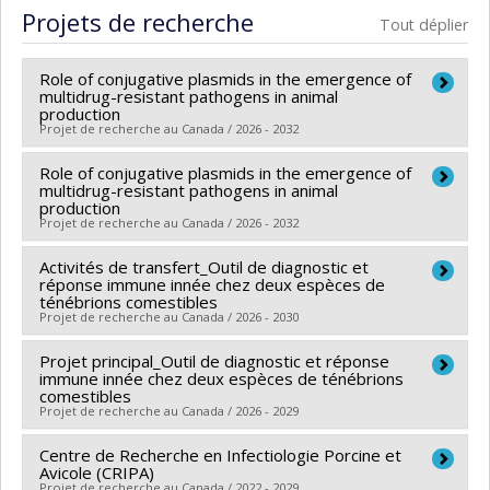
Projets de recherche
Tout déplier
Role of conjugative plasmids in the emergence of
multidrug-resistant pathogens in animal
production
Projet de recherche au Canada / 2026 - 2032
Role of conjugative plasmids in the emergence of
Chercheur principal :
David Roy
multidrug-resistant pathogens in animal
Sources de financement :
CRSNG/Conseil de
production
Projet de recherche au Canada / 2026 - 2032
recherches en sciences naturelles et génie du Canada
(CRSNG)
Activités de transfert_Outil de diagnostic et
Chercheur principal :
David Roy
Programmes de subvention :
réponse immune innée chez deux espèces de
PVXXXXXX-(DGECR)
Sources de financement :
CRSNG/Conseil de
ténébrions comestibles
Tremplin vers la découverte
Projet de recherche au Canada / 2026 - 2030
recherches en sciences naturelles et génie du Canada
(CRSNG)
Projet principal_Outil de diagnostic et réponse
Chercheur principal :
François Meurens
Programmes de subvention :
immune innée chez deux espèces de ténébrions
PVX20965-(RGP)
Co-chercheurs :
Marie-Odile Benoit-Biancamano
,
comestibles
Programme de subvention à la découverte individuelle
Projet de recherche au Canada / 2026 - 2029
Marie-Lou Gaucher
,
Fanny Renois
,
David Roy
,
Marie-
ou de groupe
Hélène Deschamps
Centre de Recherche en Infectiologie Porcine et
Chercheur principal :
François Meurens
Sources de financement :
Avicole (CRIPA)
MAPAQ/Ministère de
Co-chercheurs :
Marie-Odile Benoit-Biancamano
,
Projet de recherche au Canada / 2022 - 2029