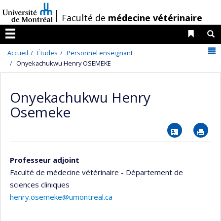
Passer
/
Faculté de
médecine vétérinaire
au
contenu
Liens 
R
Menu
N
Accueil
Études
Personnel enseignant
Onyekachukwu Henry OSEMEKE
Onyekachukwu Henry
Osemeke
Vcard
Im
Professeur adjoint
Faculté de médecine vétérinaire - Département de
sciences cliniques
henry.osemeke@umontreal.ca