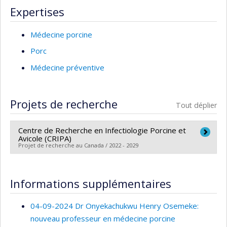
Expertises
Médecine porcine
Porc
Médecine préventive
Projets de recherche
Tout déplier
Centre de Recherche en Infectiologie Porcine et
Avicole (CRIPA)
Projet de recherche au Canada / 2022 - 2029
Chercheur principal :
Mariela Segura
Co-chercheurs :
Martine Boulianne
,
John Morris
Informations supplémentaires
Fairbrother
,
Marcelo Gottschalk
,
France Daigle
,
Jean-
Pierre Vaillancourt
,
Carl A. Gagnon
,
Francis Beaudry
,
04-09-2024 Dr Onyekachukwu Henry Osemeke:
Marie Archambault
,
Nancy Beauregard
,
Julie Arsenault
nouveau professeur en médecine porcine