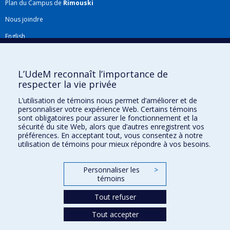
Plan du Campus de
Rimouski
Baz Etchebarne
,
Paul George
,
Laurent Chatel-Chaix
,
Marie-Hélène Deschamps
,
Jacopo Profili
,
Caroline
Nous joindre
Wagner
,
Qian Liu
,
Xiaonan Lu
English
Sources de financement :
FRQNT/Fonds de recherche
Répertoire FMV
du Québec - Nature et technologies (FQRNT)
Programmes de subvention :
PVXXXXXX-(RS)
Plan du site
L’UdeM reconnaît l’importance de
Programme de regroupements stratégiques
respecter la vie privée
Accessibilité
L’utilisation de témoins nous permet d’améliorer et de
Gabarits et image de marque
personnaliser votre expérience Web. Certains témoins
sont obligatoires pour assurer le fonctionnement et la
Agenda FMV & calendrier académique
sécurité du site Web, alors que d’autres enregistrent vos
préférences. En acceptant tout, vous consentez à notre
La Faculté de médecine vétérinaire de l'Université de Montréal détient
utilisation de témoins pour mieux répondre à vos besoins.
l'agrément complet
de l'
AVMA
et est membre de l'
AAVMC
.
Personnaliser les
>
témoins
Tout refuser
Tout accepter