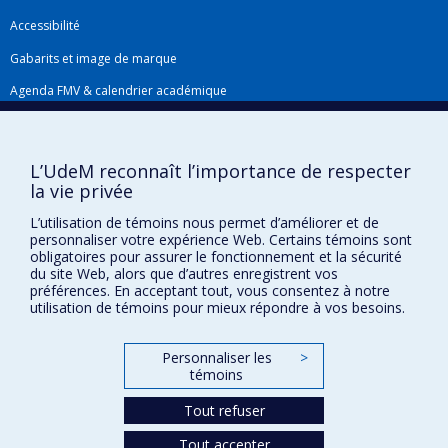
Accessibilité
Gabarits et image de marque
Agenda FMV & calendrier académique
La Faculté de médecine vétérinaire de l'Université de Montréal détient
l'agrément complet
de l'
AVMA
et est membre de l'
AAVMC
.
L’UdeM reconnaît l’importance de respecter
la vie privée
L’utilisation de témoins nous permet d’améliorer et de
personnaliser votre expérience Web. Certains témoins sont
obligatoires pour assurer le fonctionnement et la sécurité
du site Web, alors que d’autres enregistrent vos
préférences. En acceptant tout, vous consentez à notre
utilisation de témoins pour mieux répondre à vos besoins.
Confidentialité
Conditions d’utilisation
Paramètres des témoins
Personnaliser les
>
Université de
témoins
Montréal
Tout refuser
Tout accepter