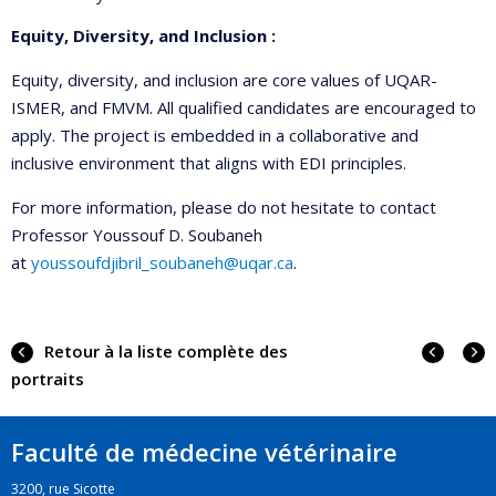
Equity, Diversity, and Inclusion :
Equity, diversity, and inclusion are core values of UQAR-
ISMER, and FMVM. All qualified candidates are encouraged to
apply. The project is embedded in a collaborative and
inclusive environment that aligns with EDI principles.
For more information, please do not hesitate to contact
Professor Youssouf D. Soubaneh
at
youssoufdjibril_soubaneh@uqar.ca
.
Portra
Portr
Retour à la liste complète des
précé
suiva
portraits
Faculté de médecine vétérinaire
3200, rue Sicotte