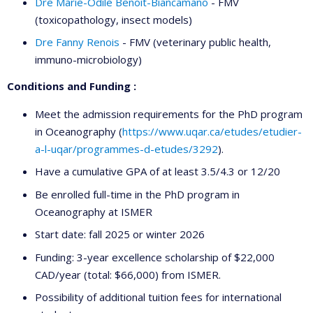
Dre Marie-Odile Benoit-Biancamano
- FMV
(toxicopathology, insect models)
Dre Fanny Renois
- FMV (veterinary public health,
immuno-microbiology)
Conditions and Funding :
Meet the admission requirements for the PhD program
in Oceanography (
https://www.uqar.ca/etudes/etudier-
a-l-uqar/programmes-d-etudes/3292
).
Have a cumulative GPA of at least 3.5/4.3 or 12/20
Be enrolled full-time in the PhD program in
Oceanography at ISMER
Start date: fall 2025 or winter 2026
Funding: 3-year excellence scholarship of $22,000
CAD/year (total: $66,000) from ISMER.
Possibility of additional tuition fees for international