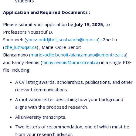
students
Application and Required Documents :
Please submit your application by
July 15, 2025
, to
Professors Youssouf D.
Soubaneh (
youssoufdjibril_soubaneh@uqar.ca
) ; Zhe Lu
(
zhe_lu@uqar.ca
) ; Marie-Odile Benoit-
Biancamano (
marie-odile.benoit-biancamano@umontreal.ca
)
and Fanny Renois (
fanny.renois@umontreal.ca
) in a single PDF
file, including:
A CV listing awards, scholarships, publications, and other
relevant communications.
A motivation letter describing how your background
aligns with the proposed research.
All university transcripts.
Two letters of recommendation, one of which must be
from your research advisor.