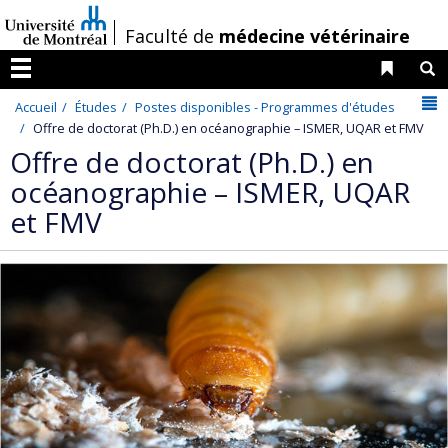
Passer
/
Faculté de
médecine vétérinaire
au
contenu
Liens 
R
Menu
N
Accueil
Études
Postes disponibles - Programmes d'études
Offre de doctorat (Ph.D.) en océanographie – ISMER, UQAR et FMV
Offre de doctorat (Ph.D.) en
océanographie – ISMER, UQAR
et FMV