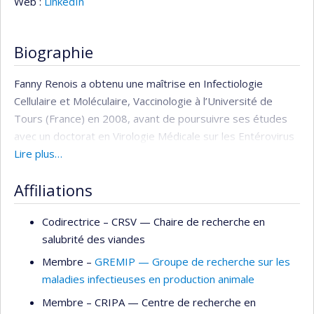
Web :
LinkedIn
Biographie
Fanny Renois a obtenu une maîtrise en Infectiologie
Cellulaire et Moléculaire, Vaccinologie à l’Université de
Tours (France) en 2008, avant de poursuivre ses études
avec un doctorat en Virologie Médicale sur les Entérovirus
à tropisme respiratoire à l’URCA (France) en 2012 à l’issue
Lire plus…
duquel elle a obtenu un prix d’excellence scientifique
Affiliations
décerné par la RICAI.
À la suite, Fanny Renois a exercé en tant qu'Assistante
Codirectrice –
CRSV — Chaire de recherche en
Hospitalo-Universitaire en Virologie Médicale à la Faculté
salubrité des viandes
de Médecine de Reims (France) entre 2012 et 2016. En
Membre –
GREMIP — Groupe de recherche sur les
2016, elle a élargi son parcours académique en devenant
maladies infectieuses en production animale
Maître de Conférences habilité à diriger des recherches en
Membre –
CRIPA — Centre de recherche en
Santé Publique, à l'École Nationale Vétérinaire de Nantes