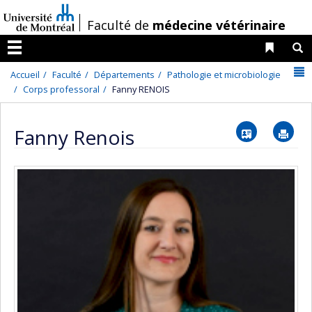
Passer
/
Faculté de
médecine vétérinaire
au
contenu
Liens 
R
Menu
N
Accueil
Faculté
Départements
Pathologie et microbiologie
Corps professoral
Fanny RENOIS
Vcard
Im
Fanny Renois