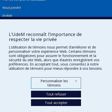
Nous joindre
English
Répertoire FMV
Plan du site
L’UdeM reconnaît l’importance de
respecter la vie privée
Accessibilité
L’utilisation de témoins nous permet d’améliorer et de
Gabarits et image de marque
personnaliser votre expérience Web. Certains témoins
sont obligatoires pour assurer le fonctionnement et la
Agenda FMV & calendrier académique
sécurité du site Web, alors que d’autres enregistrent vos
préférences. En acceptant tout, vous consentez à notre
La Faculté de médecine vétérinaire de l'Université de Montréal détient
utilisation de témoins pour mieux répondre à vos besoins.
l'agrément complet
de l'
AVMA
et est membre de l'
AAVMC
.
Personnaliser les
>
témoins
Tout refuser
Tout accepter
Confidentialité