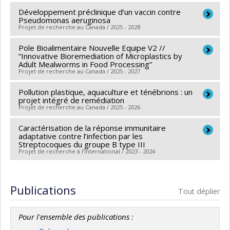
Programmes de subvention :
PVXXXXXX-Innovation
Développement préclinique d’un vaccin contre
Chercheur principal :
François Meurens
bioalimentaire 2023-2028 - Volet 2: Recherche
- Codirectrice (Subvention de groupe impliquant 3
Pseudomonas aeruginosa
Co-chercheurs :
Fanny Renois
appliquée, développement expérimental et
Projet de recherche au Canada / 2025 - 2028
autres codirecteurs)
Sources de financement :
Glycovax Pharma Inc.
adaptation technologique
Pole Bioalimentaire Nouvelle Equipe V2 //
Chercheur principal :
François Meurens
Programmes de subvention :
“Innovative Bioremediation of Microplastics by
Co-chercheurs :
Fanny Renois
Adult Mealworms in Food Processing”
Projet de recherche au Canada / 2025 - 2027
Sources de financement :
CQDM/Consortium
québécois sur la découverte du médicament
Pollution plastique, aquaculture et ténébrions : un
Chercheur principal :
Guillaume Brisson
Programmes de subvention :
projet intégré de remédiation
PVXXXXXX-SynergiQc
Co-chercheurs :
Fanny Renois
Projet de recherche au Canada / 2025 - 2026
Sources de financement :
FRQNT/Fonds de recherche
Caractérisation de la réponse immunitaire
Chercheur principal :
Fanny Renois
du Québec - Nature et technologies (FQRNT)
adaptative contre l’infection par les
Programmes de subvention :
Streptocoques du groupe B type III
Pôle de recherche et
- Faculté de Médecine Vétérinaire – Université de
Projet de recherche à l’international / 2023 - 2024
d'innovation-Volet2- Programmation de recherche non
Montréal (FMV-UdeM) et Université du Québec à
traditionnelle
Chercheur principal :
Fanny Renois
Rimouski (UQAR)
Publications
Tout déplier
- Ministère de l'Agriculture et de la Souveraineté
- Chercheuse principale (Subvention de groupe
Alimentaire (MASA, France)
impliquant 3 autres cochercheurs)
Pour l'ensemble des publications :
- Chercheuse principale (Subvention individuelle,