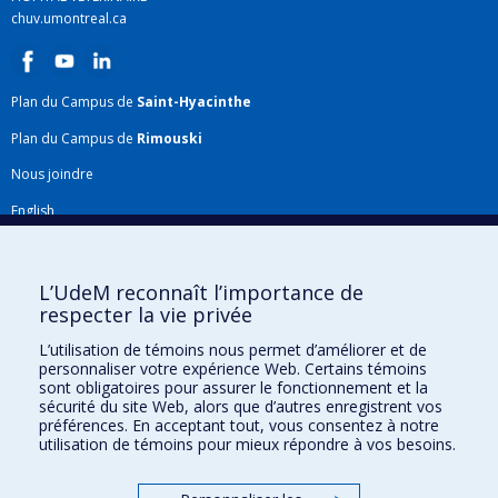
chuv.umontreal.ca
Plan du Campus de
Saint-Hyacinthe
Plan du Campus de
Rimouski
Nous joindre
English
Répertoire FMV
Plan du site
L’UdeM reconnaît l’importance de
respecter la vie privée
Accessibilité
L’utilisation de témoins nous permet d’améliorer et de
Gabarits et image de marque
personnaliser votre expérience Web. Certains témoins
sont obligatoires pour assurer le fonctionnement et la
Agenda FMV & calendrier académique
sécurité du site Web, alors que d’autres enregistrent vos
préférences. En acceptant tout, vous consentez à notre
La Faculté de médecine vétérinaire de l'Université de Montréal détient
utilisation de témoins pour mieux répondre à vos besoins.
l'agrément complet
de l'
AVMA
et est membre de l'
AAVMC
.