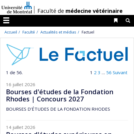
Passer
/
Faculté de
médecine vétérinaire
au
contenu
Liens 
R
Menu
Accueil
Faculté
Actualités et médias
Factuel
1 de 56.
1
2
3
…
56
Suivant
16 juillet 2026
Bourses d'études de la Fondation
Rhodes | Concours 2027
BOURSES D’ÉTUDES DE LA FONDATION RHODES
14 juillet 2026