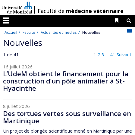
Passer
/
Faculté de
médecine vétérinaire
au
contenu
Liens 
R
Menu
N
Accueil
Faculté
Actualités et médias
Nouvelles
Nouvelles
1 de 41.
1
2
3
…
41
Suivant
16 juillet 2026
L’UdeM obtient le financement pour la
construction d’un pôle animalier à St-
Hyacinthe
8 juillet 2026
Des tortues vertes sous surveillance en
Martinique
Un projet de plongée scientifique mené en Martinique par une