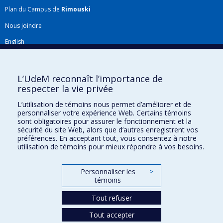
Plan du Campus de
Rimouski
Nous joindre
English
Répertoire FMV
Plan du site
L’UdeM reconnaît l’importance de
respecter la vie privée
Accessibilité
L’utilisation de témoins nous permet d’améliorer et de
Gabarits et image de marque
personnaliser votre expérience Web. Certains témoins
sont obligatoires pour assurer le fonctionnement et la
Agenda FMV & calendrier académique
sécurité du site Web, alors que d’autres enregistrent vos
préférences. En acceptant tout, vous consentez à notre
La Faculté de médecine vétérinaire de l'Université de Montréal détient
utilisation de témoins pour mieux répondre à vos besoins.
l'agrément complet
de l'
AVMA
et est membre de l'
AAVMC
.
Personnaliser les
>
témoins
Tout refuser
Tout accepter