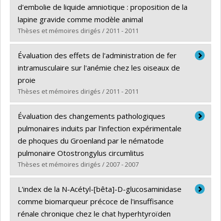
Cycle :
Maîtrise
d'embolie de liquide amniotique : proposition de la
Diplôme obtenu :
M. Sc.
lapine gravide comme modèle animal
Lien vers le document dans Papyrus
Thèses et mémoires dirigés / 2011 - 2011
Diplômé(e) :
Rannou, Benoit
Évaluation des effets de l'administration de fer
Cycle :
Maîtrise
intramusculaire sur l'anémie chez les oiseaux de
Diplôme obtenu :
M. Sc.
proie
Lien vers le document dans Papyrus
Thèses et mémoires dirigés / 2011 - 2011
Diplômé(e) :
Dubé, Catherine
Évaluation des changements pathologiques
Cycle :
Maîtrise
pulmonaires induits par l'infection expérimentale
Diplôme obtenu :
M. Sc.
de phoques du Groenland par le nématode
Lien vers le document dans Papyrus
pulmonaire Otostrongylus circumlitus
Thèses et mémoires dirigés / 2007 - 2007
Diplômé(e) :
Piché, Caroline
L'index de la N-Acétyl-[bêta]-D-glucosaminidase
Cycle :
Maîtrise
comme biomarqueur précoce de l'insuffisance
Diplôme obtenu :
M. Sc.
rénale chronique chez le chat hyperhtyroïden