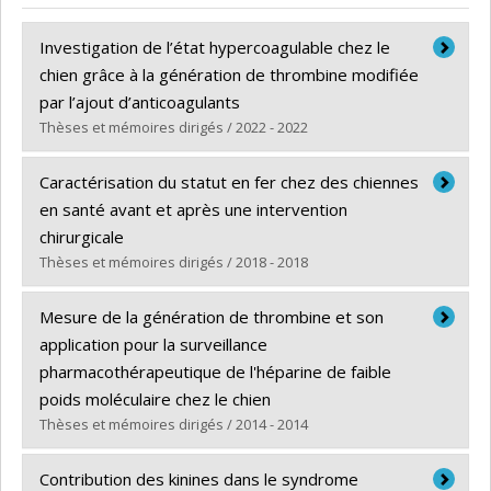
Investigation de l’état hypercoagulable chez le
chien grâce à la génération de thrombine modifiée
par l’ajout d’anticoagulants
Thèses et mémoires dirigés / 2022 - 2022
Diplômé(e) :
Trudel, Caroline
Caractérisation du statut en fer chez des chiennes
Cycle :
Maîtrise
en santé avant et après une intervention
Diplôme obtenu :
M. Sc.
chirurgicale
Lien vers le document dans Papyrus
Thèses et mémoires dirigés / 2018 - 2018
Diplômé(e) :
Bau-Gaudreault, Liza
Mesure de la génération de thrombine et son
Cycle :
Maîtrise
application pour la surveillance
Diplôme obtenu :
M. Sc.
pharmacothérapeutique de l'héparine de faible
Lien vers le document dans Papyrus
poids moléculaire chez le chien
Thèses et mémoires dirigés / 2014 - 2014
Diplômé(e) :
Gara-Boivin, Carolyn
Contribution des kinines dans le syndrome