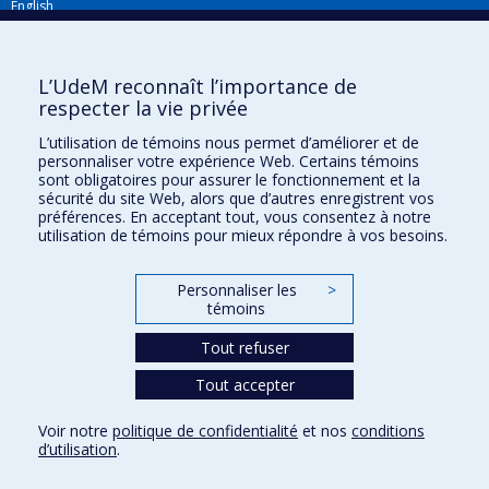
English
Répertoire FMV
Plan du site
L’UdeM reconnaît l’importance de
respecter la vie privée
Accessibilité
L’utilisation de témoins nous permet d’améliorer et de
Gabarits et image de marque
personnaliser votre expérience Web. Certains témoins
sont obligatoires pour assurer le fonctionnement et la
Agenda FMV & calendrier académique
sécurité du site Web, alors que d’autres enregistrent vos
préférences. En acceptant tout, vous consentez à notre
La Faculté de médecine vétérinaire de l'Université de Montréal détient
utilisation de témoins pour mieux répondre à vos besoins.
l'agrément complet
de l'
AVMA
et est membre de l'
AAVMC
.
Personnaliser les
>
témoins
Tout refuser
Tout accepter
Confidentialité
Voir notre
politique de confidentialité
et nos
conditions
Conditions d’utilisation
d’utilisation
.
Paramètres des témoins
Université de