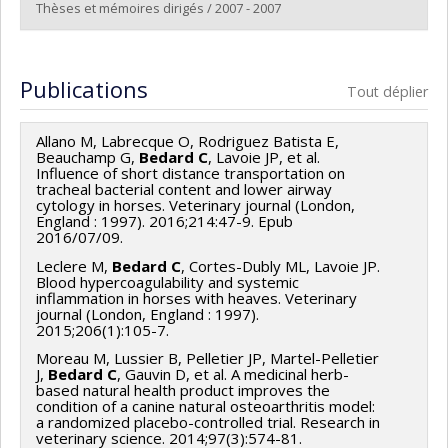
Lien vers le document dans Papyrus
Thèses et mémoires dirigés / 2007 - 2007
Diplômé(e) :
Lapointe, Catherine
Cycle :
Maîtrise
Publications
Tout déplier
Diplôme obtenu :
M. Sc.
Lien vers le document dans Papyrus
Allano M, Labrecque O, Rodriguez Batista E,
Beauchamp G,
Bedard C
, Lavoie JP, et al.
Influence of short distance transportation on
tracheal bacterial content and lower airway
cytology in horses. Veterinary journal (London,
England : 1997). 2016;214:47-9. Epub
2016/07/09.
Leclere M,
Bedard C
, Cortes-Dubly ML, Lavoie JP.
Blood hypercoagulability and systemic
inflammation in horses with heaves. Veterinary
journal (London, England : 1997).
2015;206(1):105-7.
Moreau M, Lussier B, Pelletier JP, Martel-Pelletier
J,
Bedard C
, Gauvin D, et al. A medicinal herb-
based natural health product improves the
condition of a canine natural osteoarthritis model:
a randomized placebo-controlled trial. Research in
veterinary science. 2014;97(3):574-81.