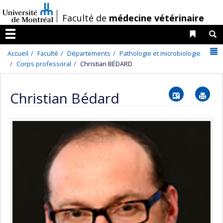
Passer
/
Faculté de
médecine vétérinaire
au
contenu
Liens 
R
Menu
N
Accueil
Faculté
Départements
Pathologie et microbiologie
Corps professoral
Christian BÉDARD
Vcard
Im
Christian Bédard