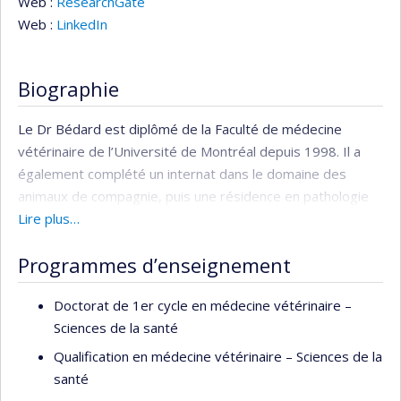
Web :
ResearchGate
Web :
LinkedIn
Biographie
Le Dr Bédard est diplômé de la Faculté de médecine
vétérinaire de l’Université de Montréal depuis 1998. Il a
également complété un internat dans le domaine des
animaux de compagnie, puis une résidence en pathologie
clinique et une maîtrise en hématologie vétérinaire portant
Lire plus…
plus particulièrement sur le dépistage de l’état
Programmes d’enseignement
hypercoagulable chez les chats. Depuis 2004, le Dr Bédard
est membre de l’
American College of Veterinary Pathology
. Il
Doctorat de 1er cycle en médecine vétérinaire –
est actuellement professeur titulaire au département de
Sciences de la santé
pathologie et de microbiologie de la Faculté de médecine
vétérinaire de l’Université de Montréal. Il fut aussi
Qualification en médecine vétérinaire – Sciences de la
récemment directeur du département de pathologie et de
santé
microbiologie. Il collabore à l’enseignement et participe aux