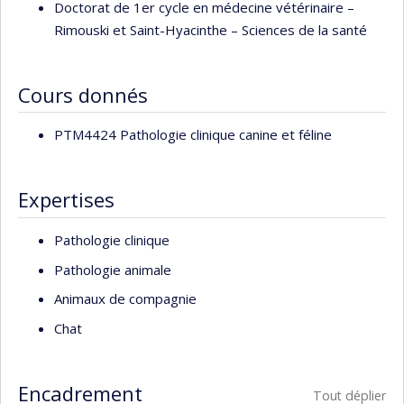
Doctorat de 1er cycle en médecine vétérinaire –
activités du service de diagnostic comme pathologiste
Rimouski et Saint-Hyacinthe – Sciences de la santé
clinique. Ses intérêts actuels en recherche portent plus
particulièrement sur le diagnostic précoce des troubles
thromboemboliques chez les animaux. Il a notamment
Cours donnés
implanté de nouvelles techniques de laboratoire pour
l’étude et le diagnostic des maladies de l’hémostase chez
PTM4424 Pathologie clinique canine et féline
les animaux. Le Dr Bédard est auteur et coauteur de plus
d’une cinquantaine d’articles et de conférences
Expertises
scientifiques.
Pathologie clinique
Pathologie animale
Animaux de compagnie
Chat
Encadrement
Tout déplier