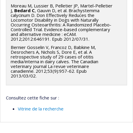
Moreau M, Lussier B, Pelletier JP, Martel-Pelletier
J,
Bedard C
, Gauvin D, et al. Brachystemma
calycinum D. Don Effectively Reduces the
Locomotor Disability in Dogs with Naturally
Occurring Osteoarthritis: A Randomized Placebo-
Controlled Trial. Evidence-based complementary
and alternative medicine : eCAM.
2012;2012:646191. Epub 2012/07/31.
Bernier Gosselin V, Francoz D, Babkine M,
Desrochers A, Nichols S, Dore E, et al. A
retrospective study of 29 cases of otitis
media/interna in dairy calves. The Canadian
veterinary journal La revue veterinaire
canadienne. 2012;53(9):957-62. Epub
2013/03/02.
Consultez cette fiche sur :
Vitrine de la recherche