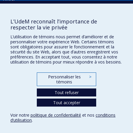
Robert-Sauvé en santé et en sécurité du travail
Répertoire FMV
Programmes de subvention :
PVXXXXXX-Programme
de recherche
Plan du site
L’UdeM reconnaît l’importance de
respecter la vie privée
Accessibilité
L’utilisation de témoins nous permet d’améliorer et de
Gabarits et image de marque
personnaliser votre expérience Web. Certains témoins
sont obligatoires pour assurer le fonctionnement et la
Agenda FMV & calendrier académique
sécurité du site Web, alors que d’autres enregistrent vos
préférences. En acceptant tout, vous consentez à notre
La Faculté de médecine vétérinaire de l'Université de Montréal détient
utilisation de témoins pour mieux répondre à vos besoins.
l'agrément complet
de l'
AVMA
et est membre de l'
AAVMC
.
Personnaliser les
>
témoins
Tout refuser
Tout accepter
Confidentialité
Voir notre
politique de confidentialité
et nos
conditions
Conditions d’utilisation
d’utilisation
.
Paramètres des témoins
Université de