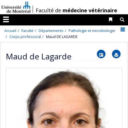
Passer
/
Faculté de
médecine vétérinaire
au
contenu
Liens 
R
Menu
N
Accueil
Faculté
Départements
Pathologie et microbiologie
Corps professoral
Maud DE LAGARDE
Vcard
Im
Maud de Lagarde