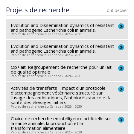
Cycle :
Maîtrise
Projets de recherche
Tout déplier
Diplôme obtenu :
M. Sc.
Lien vers le document dans Papyrus
Evolution and Dissemination dynamics of resistant
and pathogenic Escherichia coli in animals.
Projet de recherche au Canada / 2025 - 2031
Evolution and Dissemination dynamics of resistant
Chercheur principal :
Maud de Lagarde
and pathogenic Escherichia coli in animals.
Sources de financement :
CRSNG/Conseil de
Projet de recherche au Canada / 2025 - 2031
recherches en sciences naturelles et génie du Canada
Op+lait: Regroupement de recherche pour un lait
Chercheur principal :
Maud de Lagarde
(CRSNG)
de qualité optimale
Sources de financement :
CRSNG/Conseil de
Programmes de subvention :
Projet de recherche au Canada / 2024 - 2031
PVX20965-(RGP)
recherches en sciences naturelles et génie du Canada
Programme de subvention à la découverte individuelle
Activités de transferts_ Impact d’un protocole
Chercheur principal :
Simon Dufour
(CRSNG)
ou de groupe
d’accompagnement vétérinaire structuré sur
Co-chercheurs :
Gilles Fecteau
,
Jean-Philippe Roy
,
Programmes de subvention :
l'usage des antibiotiques, l’antibiorésistance et la
PVXXXXXX-(DGECR)
santé des élevages laitiers
Sébastien Buczinski
,
Marie Archambault
,
Jocelyn
Tremplin vers la découverte
Projet de recherche au Canada / 2026 - 2030
Dubuc
,
David Francoz
,
Christopher Fernandez Prada
,
Marianne Villettaz Robichaud
Chaire de recherche en intelligence artificielle sur
,
Juan Carlos Arango
Chercheur principal :
Hélène Lardé
la santé animale, la production et la
Sabogal
,
Maud de Lagarde
,
Isabella Nicola
,
Hélène
Co-chercheurs :
Jean-Philippe Roy
,
Julie Arsenault
,
transformation alimentaire
Projet de recherche au Canada / 2025 - 2030
Lardé
,
José Denis-Robichaud
,
François Malouin
,
Simon Dufour
,
Juan Carlos Arango Sabogal
,
Maud de