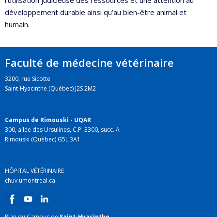
l’utilisation judicieuse des ressources et une attention au
développement durable ainsi qu’au bien-être animal et
humain.
Faculté de médecine vétérinaire
3200, rue Sicotte
Saint-Hyacinthe (Québec) J2S 2M2
Campus de Rimouski - UQAR
300, allée des Ursulines, C.P. 3300, succ. A
Rimouski (Québec) G5L 3A1
HÔPITAL VÉTÉRINAIRE
chuv.umontreal.ca
Plan du Campus de
Saint-Hyacinthe