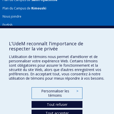
Plan du Campus de
Rimouski
Nous joindre
English
Répertoire FMV
Plan du site
L’UdeM reconnaît l’importance de
respecter la vie privée
Accessibilité
L’utilisation de témoins nous permet d’améliorer et de
Gabarits et image de marque
personnaliser votre expérience Web. Certains témoins
sont obligatoires pour assurer le fonctionnement et la
Agenda FMV & calendrier académique
sécurité du site Web, alors que d’autres enregistrent vos
préférences. En acceptant tout, vous consentez à notre
La Faculté de médecine vétérinaire de l'Université de Montréal détient
utilisation de témoins pour mieux répondre à vos besoins.
l'agrément complet
de l'
AVMA
et est membre de l'
AAVMC
.
Personnaliser les
>
témoins
Tout refuser
Tout accepter