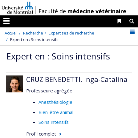
Passer
/
Faculté de
médecine vétérinaire
au
contenu
Liens 
R
Menu
N
Accueil
Recherche
Expertises de recherche
Expert en : Soins intensifs
Expert en : Soins intensifs
CRUZ BENEDETTI, Inga-Catalina
Professeure agrégée
Anesthésiologie
Bien-être animal
Soins intensifs
Profil complet