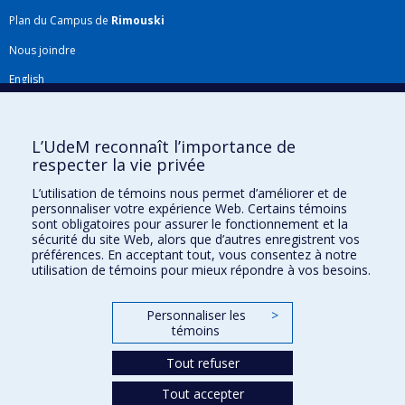
Plan du Campus de
Rimouski
Nous joindre
English
Répertoire FMV
Plan du site
L’UdeM reconnaît l’importance de
respecter la vie privée
Accessibilité
L’utilisation de témoins nous permet d’améliorer et de
Gabarits et image de marque
personnaliser votre expérience Web. Certains témoins
sont obligatoires pour assurer le fonctionnement et la
Agenda FMV & calendrier académique
sécurité du site Web, alors que d’autres enregistrent vos
préférences. En acceptant tout, vous consentez à notre
La Faculté de médecine vétérinaire de l'Université de Montréal détient
utilisation de témoins pour mieux répondre à vos besoins.
l'agrément complet
de l'
AVMA
et est membre de l'
AAVMC
.
Personnaliser les
>
témoins
Tout refuser
Tout accepter