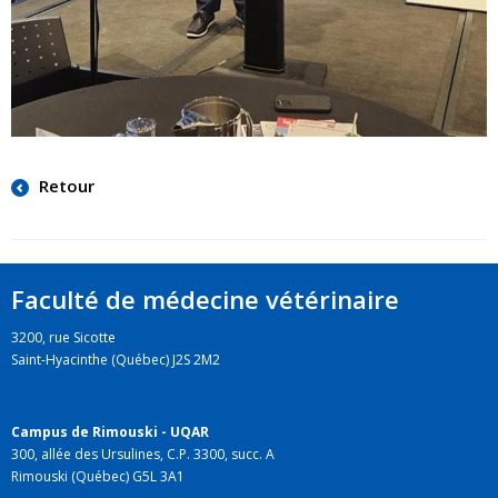
Retour
Faculté de médecine vétérinaire
3200, rue Sicotte
Saint-Hyacinthe (Québec) J2S 2M2
Campus de Rimouski - UQAR
300, allée des Ursulines, C.P. 3300, succ. A
Rimouski (Québec) G5L 3A1