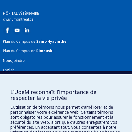
HÔPITAL VÉTÉRINAIRE
chuv.umontreal.ca
Plan du Campus de
Saint-Hyacinthe
Plan du Campus de
Rimouski
Nous joindre
English
Répertoire FMV
Plan du site
L’UdeM reconnaît l’importance de
respecter la vie privée
Accessibilité
L’utilisation de témoins nous permet d’améliorer et de
Gabarits et image de marque
personnaliser votre expérience Web. Certains témoins
sont obligatoires pour assurer le fonctionnement et la
Agenda FMV & calendrier académique
sécurité du site Web, alors que d’autres enregistrent vos
préférences. En acceptant tout, vous consentez à notre
La Faculté de médecine vétérinaire de l'Université de Montréal détient