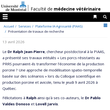
Passer
/
Faculté de
médecine vétérinaire
au
contenu
Liens 
R
Menu
N
Accueil
Services
Plateforme IA-Agrosanté (PIAAS)
Présentation de travaux de recherche
13 avril 2026
Le
Dr
Ralph Jean-Pierre
, chercheur postdoctoral à la PIAAS,
a présenté ses travaux intitulés « Les porcs résistants au
PRRS pourraient-ils transformer l’économie de la production
porcine ? Une approche de modélisation spatio-temporelle
basée sur des scénarios » lors du Colloque scientifique en
production porcine et avicole, tenu le jeudi 9 avril 2026 à
Québec.
Félicitations à
Ralph
ainsi qu’à ses co-auteurs, le
Dr Pablo
Valdes Donoso
et
Lovell Jarvis
.