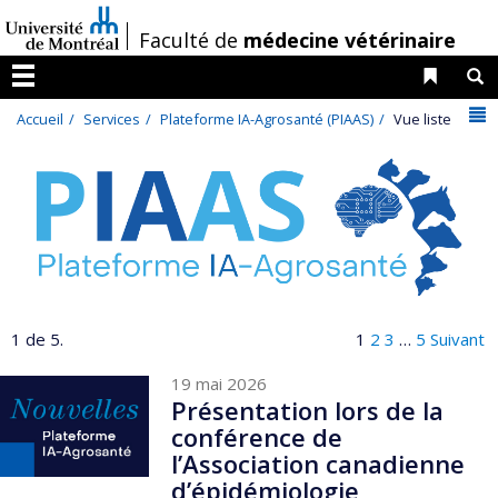
Passer
/
Faculté de
médecine vétérinaire
au
contenu
Liens 
R
Menu
N
Accueil
Services
Plateforme IA-Agrosanté (PIAAS)
Vue liste
1 de 5.
1
2
3
…
5
Suivant
19 mai 2026
Présentation lors de la
conférence de
l’Association canadienne
d’épidémiologie