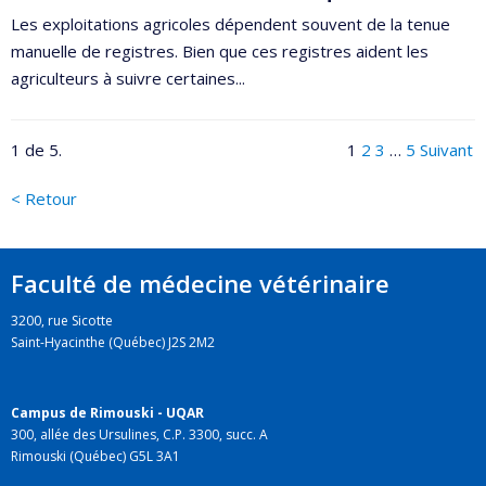
Les exploitations agricoles dépendent souvent de la tenue
manuelle de registres. Bien que ces registres aident les
agriculteurs à suivre certaines...
1 de 5.
1
2
3
…
5
Suivant
< Retour
Faculté de médecine vétérinaire
3200, rue Sicotte
Saint-Hyacinthe (Québec) J2S 2M2
Campus de Rimouski - UQAR
300, allée des Ursulines, C.P. 3300, succ. A
Rimouski (Québec) G5L 3A1