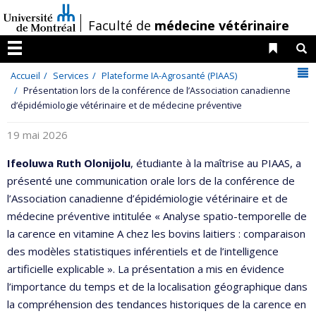
Passer
/
Faculté de
médecine vétérinaire
au
contenu
Liens 
R
Menu
N
Accueil
Services
Plateforme IA-Agrosanté (PIAAS)
Présentation lors de la conférence de l’Association canadienne
d’épidémiologie vétérinaire et de médecine préventive
19 mai 2026
Ifeoluwa Ruth Olonijolu
, étudiante à la maîtrise au PIAAS, a
présenté une communication orale lors de la conférence de
l’Association canadienne d’épidémiologie vétérinaire et de
médecine préventive intitulée « Analyse spatio-temporelle de
la carence en vitamine A chez les bovins laitiers : comparaison
des modèles statistiques inférentiels et de l’intelligence
artificielle explicable ». La présentation a mis en évidence
l’importance du temps et de la localisation géographique dans
la compréhension des tendances historiques de la carence en