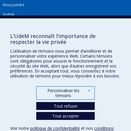
Nous joindre
English
Répertoire FMV
Plan du site
L’UdeM reconnaît l’importance de
respecter la vie privée
Accessibilité
L’utilisation de témoins nous permet d’améliorer et de
Gabarits et image de marque
personnaliser votre expérience Web. Certains témoins
sont obligatoires pour assurer le fonctionnement et la
Agenda FMV & calendrier académique
sécurité du site Web, alors que d’autres enregistrent vos
préférences. En acceptant tout, vous consentez à notre
La Faculté de médecine vétérinaire de l'Université de Montréal détient
utilisation de témoins pour mieux répondre à vos besoins.
l'agrément complet
de l'
AVMA
et est membre de l'
AAVMC
.
Personnaliser les
>
témoins
Tout refuser
Tout accepter
Confidentialité
Voir notre
politique de confidentialité
et nos
conditions