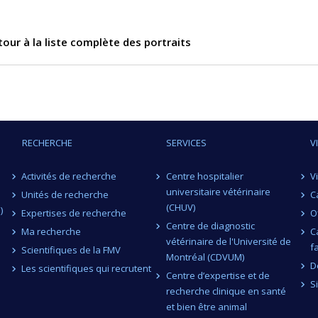
our à la liste complète des portraits
RECHERCHE
SERVICES
V
Activités de recherche
Centre hospitalier
V
universitaire vétérinaire
Unités de recherche
C
(CHUV)
)
Expertises de recherche
O
Centre de diagnostic
Ma recherche
C
vétérinaire de l'Université de
f
Scientifiques de la FMV
Montréal (CDVUM)
D
Les scientifiques qui recrutent
Centre d’expertise et de
S
recherche clinique en santé
et bien être animal