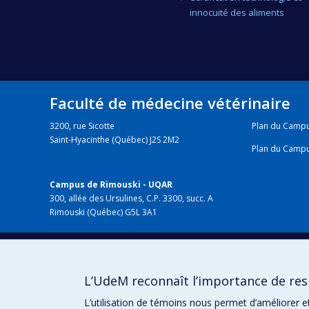
innocuité des aliments
Faculté de médecine vétérinaire
3200, rue Sicotte
Plan du Camp
Saint-Hyacinthe (Québec) J2S 2M2
Plan du Camp
Campus de Rimouski - UQAR
300, allée des Ursulines, C.P. 3300, succ. A
Rimouski (Québec) G5L 3A1
HÔPITAL VÉTÉRINAIRE
chuv.umontreal.ca
L’UdeM reconnaît l’importance de resp
L’utilisation de témoins nous permet d’améliorer e