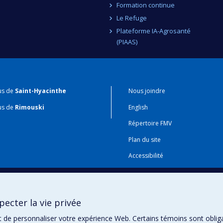
Formation continue
Le Refuge
Plateforme IA-Agrosanté
(PIAAS)
us de
Saint-Hyacinthe
Nous joindre
us de
Rimouski
English
Répertoire FMV
Plan du site
Accessibilité
Gabarits et image de marque
Agenda FMV & calendrier acadé
ecter la vie privée
t de personnaliser votre expérience Web. Certains témoins sont oblig