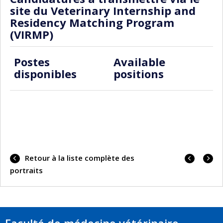
site du Veterinary Internship and
Residency Matching Program
(VIRMP)
Postes
Available
disponibles
positions
Portrai
Portrai
Retour à la liste complète des
précéd
suivan
portraits