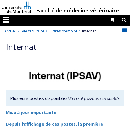
Passer
/
Faculté de
médecine vétérinaire
au
contenu
Liens 
R
Menu
N
Accueil
Vie facultaire
Offres d'emploi
Internat
Internat
Plusieurs postes disponibles/
Several positions
available
Mise à jour importante!
Depuis l’affichage de ces postes, la première