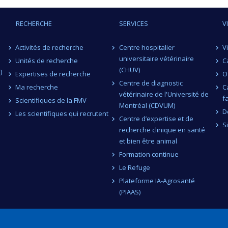
RECHERCHE
SERVICES
V
Activités de recherche
Centre hospitalier
V
universitaire vétérinaire
Unités de recherche
C
(CHUV)
)
Expertises de recherche
O
Centre de diagnostic
Ma recherche
C
vétérinaire de l'Université de
f
Scientifiques de la FMV
Montréal (CDVUM)
D
Les scientifiques qui recrutent
Centre d’expertise et de
S
recherche clinique en santé
et bien être animal
Formation continue
Le Refuge
Plateforme IA-Agrosanté
(PIAAS)