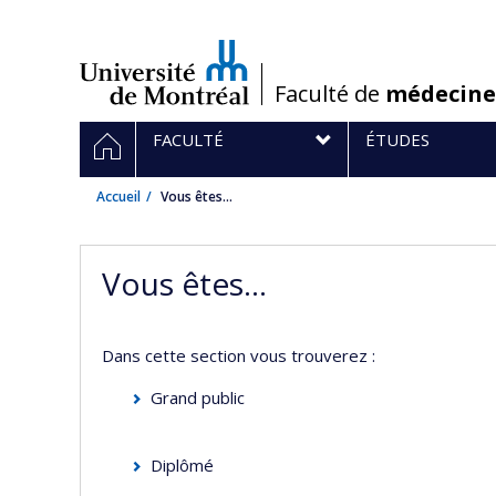
Passer
au
contenu
/
Faculté de
médecine
Navigation
ACCUEIL
FACULTÉ
ÉTUDES
principale
Accueil
Vous êtes...
Vous êtes...
Dans cette section vous trouverez :
Grand public
Diplômé