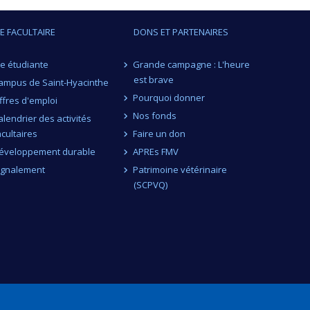
IE FACULTAIRE
DONS ET PARTENAIRES
ie étudiante
Grande campagne : L'heure
est brave
ampus de Saint-Hyacinthe
Pourquoi donner
ffres d'emploi
Nos fonds
alendrier des activités
acultaires
Faire un don
éveloppement durable
APREs FMV
ignalement
Patrimoine vétérinaire
(SCPVQ)