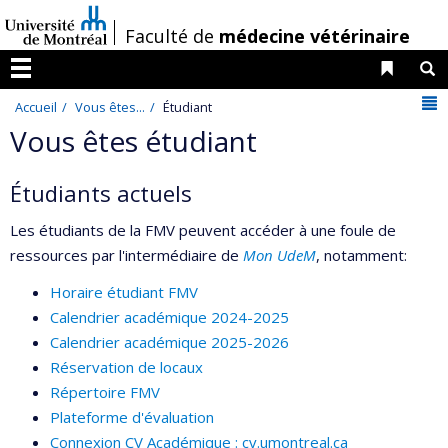
Passer
/
Faculté de
médecine vétérinaire
au
contenu
Liens 
R
Menu
N
Accueil
Vous êtes...
Étudiant
Vous êtes étudiant
Étudiants actuels
Les étudiants de la FMV peuvent accéder à une foule de
ressources par l'intermédiaire de
Mon UdeM
, notamment:
Horaire étudiant FMV
Calendrier académique 2024-2025
Calendrier académique 2025-2026
Réservation de locaux
Répertoire FMV
Plateforme d'évaluation
Connexion CV Académique : cv.umontreal.ca