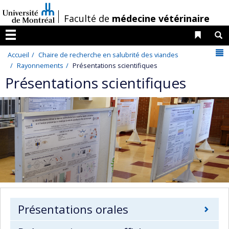
Passer
/
Faculté de
médecine vétérinaire
au
contenu
Liens 
R
Menu
N
Accueil
Chaire de recherche en salubrité des viandes
Rayonnements
Présentations scientifiques
Présentations scientifiques
Présentations orales