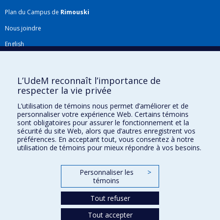
Plan du Campus de
Rimouski
Nous joindre
English
Répertoire FMV
Plan du site
L’UdeM reconnaît l’importance de
respecter la vie privée
Accessibilité
L’utilisation de témoins nous permet d’améliorer et de
Gabarits et image de marque
personnaliser votre expérience Web. Certains témoins
sont obligatoires pour assurer le fonctionnement et la
Agenda FMV & calendrier académique
sécurité du site Web, alors que d’autres enregistrent vos
préférences. En acceptant tout, vous consentez à notre
La Faculté de médecine vétérinaire de l'Université de Montréal détient
utilisation de témoins pour mieux répondre à vos besoins.
l'agrément complet
de l'
AVMA
et est membre de l'
AAVMC
.
Personnaliser les
>
témoins
Tout refuser
Tout accepter